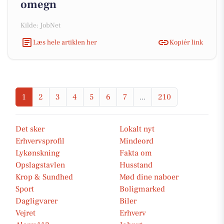
omegn
Kilde: JobNet
Læs hele artiklen her
Kopiér link
1
2
3
4
5
6
7
...
210
Det sker
Lokalt nyt
Erhvervsprofil
Mindeord
Lykønskning
Fakta om
Opslagstavlen
Husstand
Krop & Sundhed
Mød dine naboer
Sport
Boligmarked
Dagligvarer
Biler
Vejret
Erhverv