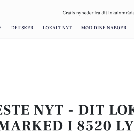
Gratis nyheder fra
dit
lokalområde
V
DET SKER
LOKALT NYT
MØD DINE NABOER
STE NYT - DIT L
MARKED I 8520 L