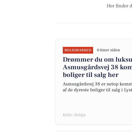
Her finder 
4 timer siden
BOLIGMARKED
Drømmer du om luksus
Asmusgårdsvej 38 komme
boliger til salg her
Asmusgårdsvej 38 er netop kommet t
af de dyreste boliger til salg i Lys
Kilde: Boliga