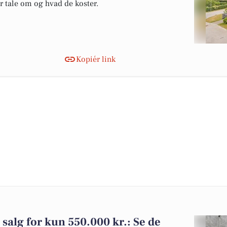
er tale om og hvad de koster.
Kopiér link
 salg for kun 550.000 kr.: Se de