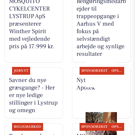
MOSQUITO
Rengøringsmedarb
CYKELCENTER
ejder til
LYSTRUP ApS
trappeopgange i
præsenterer
Aarhus V med
Winther Spirit
fokus på
med vejledende
selvstændigt
pris på 17.999 kr.
arbejde og synlige
resultater
JOBNYT
SPONSORERET
OPSLAGSTAVLEN
Savner du nye
Nyt fra Lystrup
græsgange? - Her
Apotek
er nye ledige
stillinger i Lystrup
og omegn
BOLIGMARKED
SPONSORERET
OPSLAGSTAVLEN