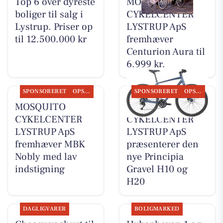
Top 6 over dyreste
MOSQUITO
boliger til salg i
CYKELCENTER
Lystrup. Priser op
LYSTRUP ApS
til 12.500.000 kr
fremhæver
Centurion Aura til
6.999 kr.
SPONSORERET
OPSLAGSTAVLEN
SPONSORERET
OPSLAGSTAVLEN
MOSQUITO
MOSQUITO
CYKELCENTER
CYKELCENTER
LYSTRUP ApS
LYSTRUP ApS
fremhæver MBK
præsenterer den
Nobly med lav
nye Principia
indstigning
Gravel H10 og
H20
DAGLIGVARER
BOLIGMARKED