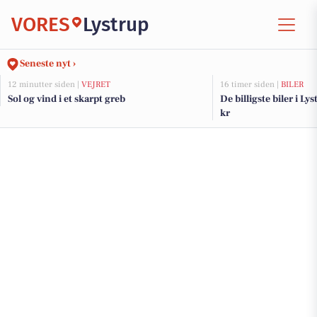
VORES
Lystrup
Seneste nyt ›
12 minutter siden |
VEJRET
16 timer siden |
BILER
Sol og vind i et skarpt greb
De billigste biler i Ly
kr