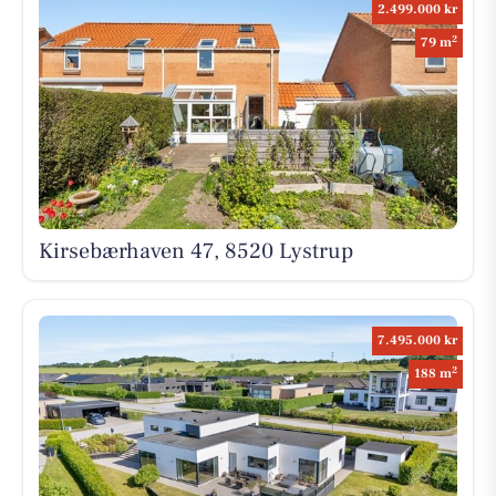
2.499.000 kr
2
79 m
Kirsebærhaven 47, 8520 Lystrup
7.495.000 kr
2
188 m