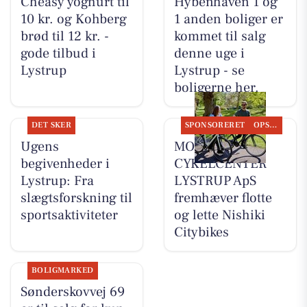
Cheasy yoghurt til
Hybenhaven 1 og
10 kr. og Kohberg
1 anden boliger er
brød til 12 kr. -
kommet til salg
gode tilbud i
denne uge i
Lystrup
Lystrup - se
boligerne her.
DET SKER
SPONSORERET
OPSLAGSTAVLEN
Ugens
MOSQUITO
begivenheder i
CYKELCENTER
Lystrup: Fra
LYSTRUP ApS
slægtsforskning til
fremhæver flotte
sportsaktiviteter
og lette Nishiki
Citybikes
BOLIGMARKED
Sønderskovvej 69