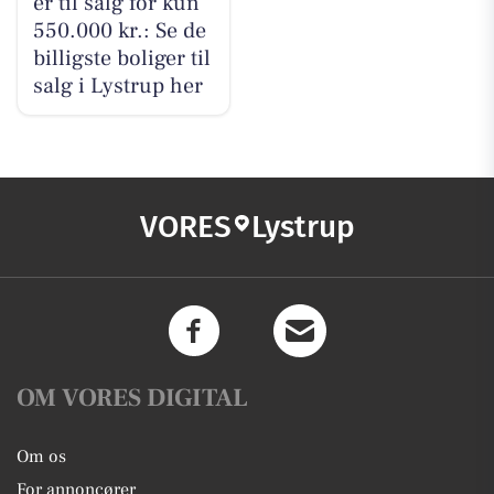
er til salg for kun
550.000 kr.: Se de
billigste boliger til
salg i Lystrup her
VORES
Lystrup
OM VORES DIGITAL
Om os
For annoncører