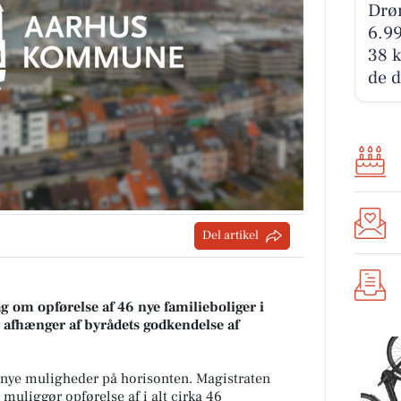
Drø
6.9
38 k
de d
Del artikel
g om opførelse af 46 nye familieboliger i
e afhænger af byrådets godkendelse af
e nye muligheder på horisonten. Magistraten
 muliggør opførelse af i alt cirka 46