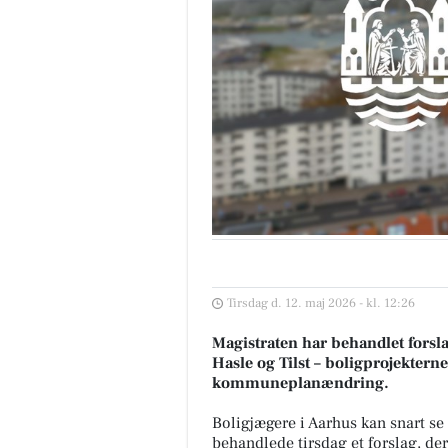
Tirsdag d. 12. maj 2026 - kl. 12:26
Magistraten har behandlet forsla
Hasle og Tilst – boligprojektern
kommuneplanændring.
Boligjægere i Aarhus kan snart s
behandlede tirsdag et forslag, der