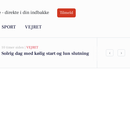
 -
direkte i din indbakke
Tilmeld
SPORT
VEJRET
10 timer siden |
VEJRET
06-08-2026 12:50
‹
›
Solrig dag med kølig start og lun slutning
De billigste 
24.900 kr