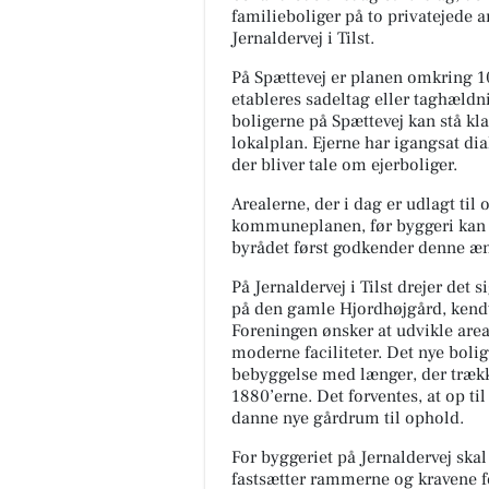
familieboliger på to privatejede 
Jernaldervej i Tilst.
På Spættevej er planen omkring 10 
etableres sadeltag eller taghældn
boligerne på Spættevej kan stå kla
lokalplan. Ejerne har igangsat di
der bliver tale om ejerboliger.
Arealerne, der i dag er udlagt til
kommuneplanen, før byggeri kan p
byrådet først godkender denne æ
På Jernaldervej i Tilst drejer de
på den gamle Hjordhøjgård, kendt
Foreningen ønsker at udvikle area
moderne faciliteter. Det nye bo
bebyggelse med længer, der trække
1880’erne. Det forventes, at op ti
danne nye gårdrum til ophold.
For byggeriet på Jernaldervej ska
fastsætter rammerne og kravene for