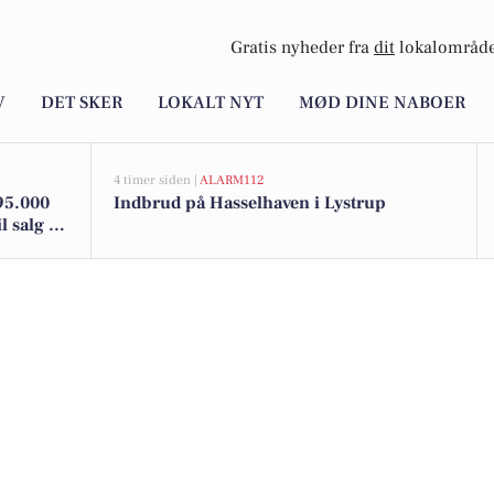
Gratis nyheder fra
dit
lokalområde
V
DET SKER
LOKALT NYT
MØD DINE NABOER
4 timer siden |
ALARM112
95.000
Indbrud på Hasselhaven i Lystrup
 salg -
lg her