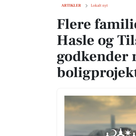
Flere familieboliger på vej i Hasle og 
ARTIKLER
Lokalt nyt
Flere famili
Hasle og Til
godkender 
boligprojek