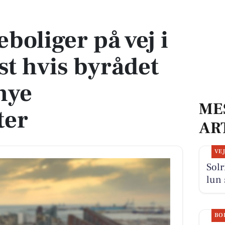
Tilst hvis byrådet godkender nye boligprojekter
eboliger på vej i
st hvis byrådet
nye
ME
ter
AR
VE
Solr
lun 
BO