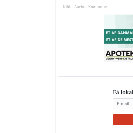
Kilde: Aarhus Kommune
Få loka
Email