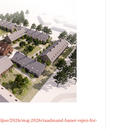
miljoe/2026/maj-2026/raadmand-baner-vejen-for-