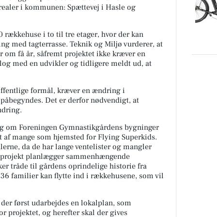
arealer i kommunen: Spættevej i Hasle og
rækkehuse i to til tre etager, hvor der kan
ing med tagterrasse. Teknik og Miljø vurderer, at
r om få år, såfremt projektet ikke kræver en
alog med en udvikler og tidligere meldt ud, at
 offentlige formål, kræver en ændring i
åbegyndes. Det er derfor nødvendigt, at
ndring.
t sig om Foreningen Gymnastikgårdens bygninger
 af mange som hjemsted for Flying Superkids.
lerne, da de har lange ventelister og mangler
ligprojekt planlægger sammenhængende
r tråde til gårdens oprindelige historie fra
l 36 familier kan flytte ind i rækkehusene, som vil
l der først udarbejdes en lokalplan, som
 projektet, og herefter skal der gives