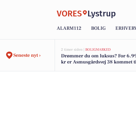
VORES
Lystrup
ALARM112
BOLIG
ERHVER
2 timer siden |
BOLIGMARKED
Seneste nyt ›
Drømmer du om luksus? For 6.9
kr er Asmusgårdsvej 38 kommet til
Se den og de dyreste boliger til sa