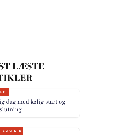
ST LÆSTE
TIKLER
JRET
ig dag med kølig start og
slutning
LIGMARKED