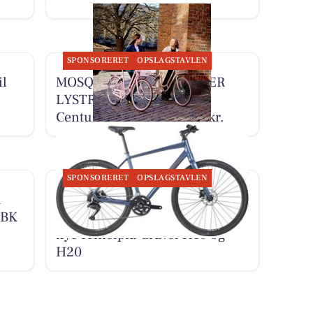
SPONSORERET
OPSLAGSTAVLEN
il
MOSQUITO CYKELCENTER
LYSTRUP ApS fremhæver
Centurion Aura til 6.999 kr.
SPONSORERET
OPSLAGSTAVLEN
R
MOSQUITO CYKELCENTER
MBK
LYSTRUP ApS præsenterer den
nye Principia Gravel H10 og
H20