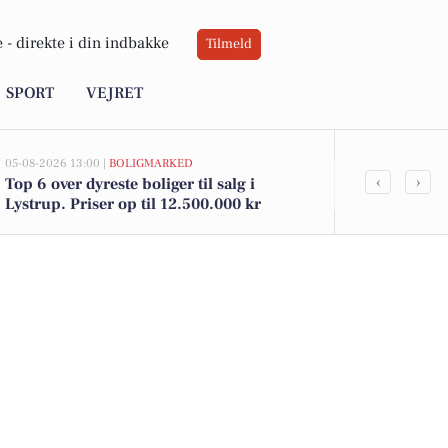
 -
direkte i din indbakke
Tilmeld
SPORT
VEJRET
05-08-2026 13:00 |
BOLIGMARKED
03-08-2026 16:24
‹
›
Top 6 over dyreste boliger til salg i
Rengøringsm
Lystrup. Priser op til 12.500.000 kr
trappeopgan
selvstændigt 