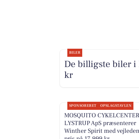
BILER
De billigste biler i
kr
SPONSORERET
OPSLAGSTAVLEN
MOSQUITO CYKELCENTE
LYSTRUP ApS præsenterer
Winther Spirit med vejlede
pris på 17.999 kr.