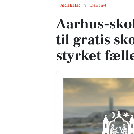
Aarhus-skoler får millioner til gratis 
ARTIKLER
Lokalt nyt
Aarhus-skol
til gratis s
styrket fæl