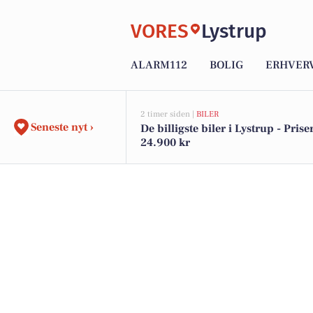
VORES
Lystrup
ALARM112
BOLIG
ERHVER
2 timer siden |
BILER
Seneste nyt ›
De billigste biler i Lystrup - Priser
24.900 kr