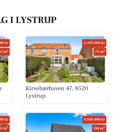
LG I LYSTRUP
00 kr
2.499.000 kr
2
2
51 m
79 m
p
Kirsebærhaven 47, 8520
Lystrup
00 kr
4.848.000 kr
2
2
88 m
186 m