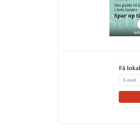
Få loka
Email