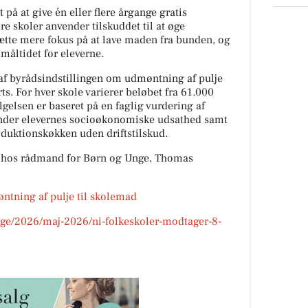
t på at give én eller flere årgange gratis
e skoler anvender tilskuddet til at øge
 sætte mere fokus på at lave maden fra bunden, og
 måltidet for eleverne.
 af byrådsindstillingen om udmøntning af pulje
ts. For hver skole varierer beløbet fra 61.000
gelsen er baseret på en faglig vurdering af
under elevernes socioøkonomiske udsathed samt
oduktionskøkken uden driftstilskud.
es hos rådmand for Børn og Unge, Thomas
tning af pulje til skolemad
nge/2026/maj-2026/ni-folkeskoler-modtager-8-