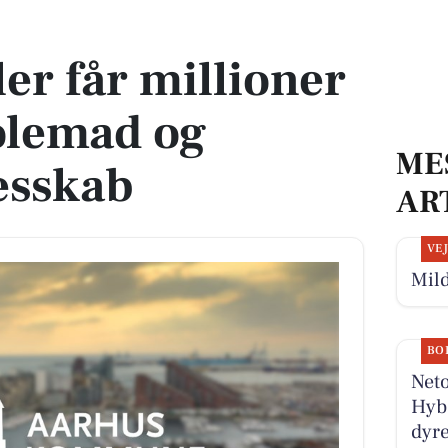
skolemad og styrket fællesskab
er får millioner
kolemad og
ME
lesskab
AR
VE
Mild
BO
Neto
Hyb
dyre