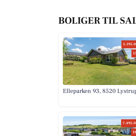
BOLIGER TIL SA
5.195.0
1
Elleparken 93, 8520 Lystru
7.495.0
1