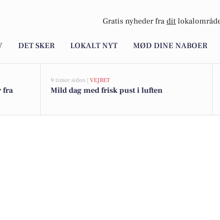
Gratis nyheder fra
dit
lokalområde
V
DET SKER
LOKALT NYT
MØD DINE NABOER
9 timer siden |
VEJRET
 fra
Mild dag med frisk pust i luften