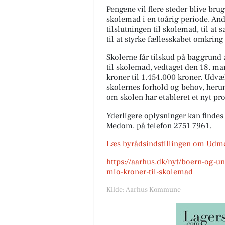
Pengene vil flere steder blive brug
skolemad i en toårig periode. Andr
tilslutningen til skolemad, til at
til at styrke fællesskabet omkring
Skolerne får tilskud på baggrund
til skolemad, vedtaget den 18. mar
kroner til 1.454.000 kroner. Udvæl
skolernes forhold og behov, her
om skolen har etableret et nyt pr
Yderligere oplysninger kan find
Medom, på telefon 2751 7961.
Læs byrådsindstillingen om Udmøn
https://aarhus.dk/nyt/boern-og-u
mio-kroner-til-skolemad
Kilde: Aarhus Kommune