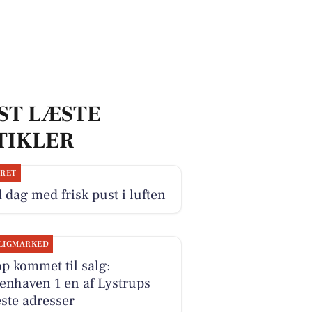
ST LÆSTE
TIKLER
JRET
 dag med frisk pust i luften
LIGMARKED
p kommet til salg:
enhaven 1 en af Lystrups
ste adresser