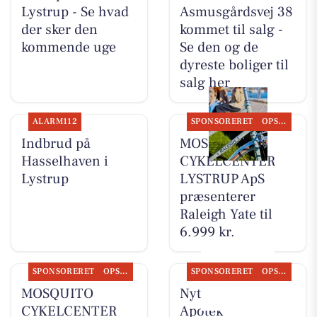
Lystrup - Se hvad
Asmusgårdsvej 38
der sker den
kommet til salg -
kommende uge
Se den og de
dyreste boliger til
salg her
ALARM112
SPONSORERET
OPSLAGSTAVLEN
Indbrud på
MOSQUITO
Hasselhaven i
CYKELCENTER
Lystrup
LYSTRUP ApS
præsenterer
Raleigh Yate til
6.999 kr.
SPONSORERET
OPSLAGSTAVLEN
SPONSORERET
OPSLAGSTAVLEN
MOSQUITO
Nyt fra Lystrup
CYKELCENTER
Apotek