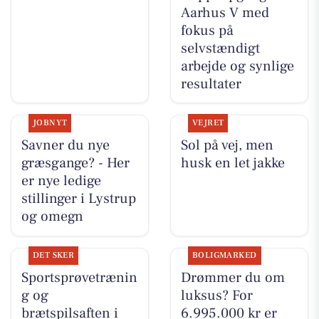
Aarhus V med
fokus på
selvstændigt
arbejde og synlige
resultater
JOBNYT
VEJRET
Savner du nye
Sol på vej, men
græsgange? - Her
husk en let jakke
er nye ledige
stillinger i Lystrup
og omegn
DET SKER
BOLIGMARKED
Sportsprøvetrænin
Drømmer du om
g og
luksus? For
brætspilsaften i
6.995.000 kr er