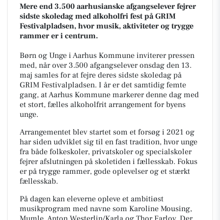
Mere end 3.500 aarhusianske afgangselever fejrer
sidste skoledag med alkoholfri fest på GRIM
Festivalpladsen, hvor musik, aktiviteter og trygge
rammer er i centrum.
Børn og Unge i Aarhus Kommune inviterer pressen
med, når over 3.500 afgangselever onsdag den 13.
maj samles for at fejre deres sidste skoledag på
GRIM Festivalpladsen. I år er det samtidig femte
gang, at Aarhus Kommune markerer denne dag med
et stort, fælles alkoholfrit arrangement for byens
unge.
Arrangementet blev startet som et forsøg i 2021 og
har siden udviklet sig til en fast tradition, hvor unge
fra både folkeskoler, privatskoler og specialskoler
fejrer afslutningen på skoletiden i fællesskab. Fokus
er på trygge rammer, gode oplevelser og et stærkt
fællesskab.
På dagen kan eleverne opleve et ambitiøst
musikprogram med navne som Karoline Mousing,
Mumle, Anton Westerlin/Karla og Thor Farlov. Der