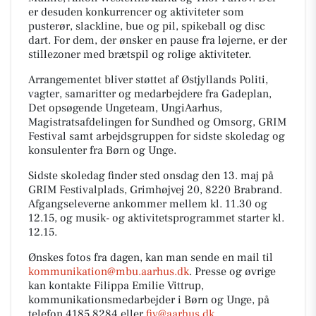
er desuden konkurrencer og aktiviteter som
pusterør, slackline, bue og pil, spikeball og disc
dart. For dem, der ønsker en pause fra løjerne, er der
stillezoner med brætspil og rolige aktiviteter.
Arrangementet bliver støttet af Østjyllands Politi,
vagter, samaritter og medarbejdere fra Gadeplan,
Det opsøgende Ungeteam, UngiAarhus,
Magistratsafdelingen for Sundhed og Omsorg, GRIM
Festival samt arbejdsgruppen for sidste skoledag og
konsulenter fra Børn og Unge.
Sidste skoledag finder sted onsdag den 13. maj på
GRIM Festivalplads, Grimhøjvej 20, 8220 Brabrand.
Afgangseleverne ankommer mellem kl. 11.30 og
12.15, og musik- og aktivitetsprogrammet starter kl.
12.15.
Ønskes fotos fra dagen, kan man sende en mail til
kommunikation@mbu.aarhus.dk
. Presse og øvrige
kan kontakte Filippa Emilie Vittrup,
kommunikationsmedarbejder i Børn og Unge, på
telefon 4185 8284 eller
fiv@aarhus.dk
.