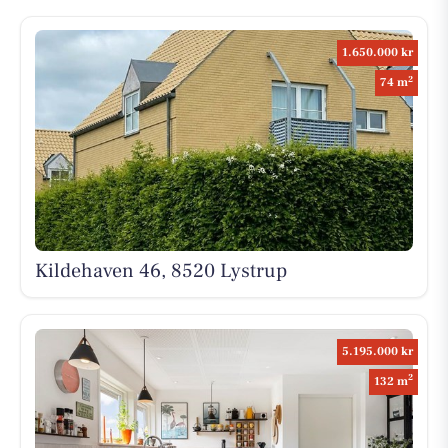
1.650.000 kr
2
74 m
Kildehaven 46, 8520 Lystrup
5.195.000 kr
2
132 m