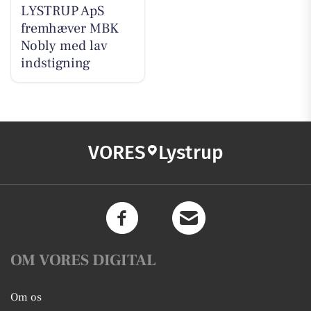
LYSTRUP ApS
fremhæver MBK
Nobly med lav
indstigning
VORES
Lystrup
OM VORES DIGITAL
Om os