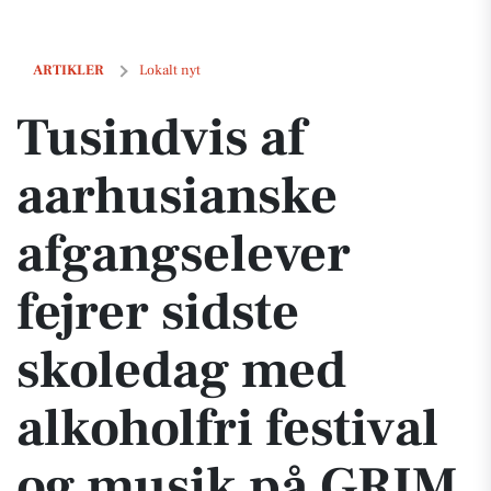
Tusindvis af aarhusianske afgangselever fejrer sidste skoledag med a
ARTIKLER
Lokalt nyt
Tusindvis af
aarhusianske
afgangselever
fejrer sidste
skoledag med
alkoholfri festival
og musik på GRIM