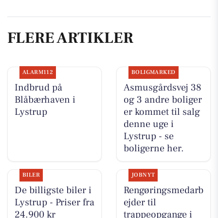
FLERE ARTIKLER
ALARM112
BOLIGMARKED
Indbrud på
Asmusgårdsvej 38
Blåbærhaven i
og 3 andre boliger
Lystrup
er kommet til salg
denne uge i
Lystrup - se
boligerne her.
BILER
JOBNYT
De billigste biler i
Rengøringsmedarb
Lystrup - Priser fra
ejder til
24.900 kr
trappeopgange i