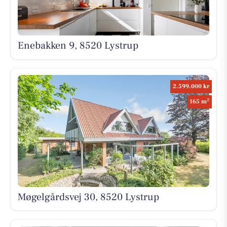
Enebakken 9, 8520 Lystrup
2.599.000 kr
2
165 m
Møgelgårdsvej 30, 8520 Lystrup