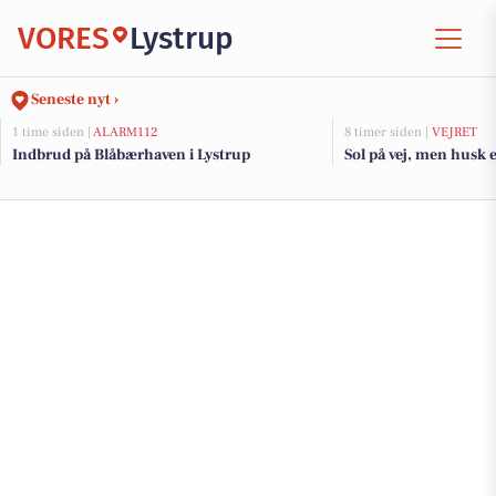
VORES
Lystrup
Seneste nyt ›
1 time siden |
ALARM112
8 timer siden |
VEJRET
Indbrud på Blåbærhaven i Lystrup
Sol på vej, men husk e