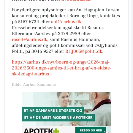
For yderligere oplysninger kan Ani Hagopian Larsen,
konsulent og projektleder i Børn og Unge, kontaktes
på 5157 6734 eller
ahl@aarhus.dk
.
Pressehenvendelser kan også ske til Rasmus
Ellermann-Aarslev på 2479 2989 eller
rasell@aarhus.dk
, samt Rasmus Houmann,
afdelingsleder og politikommissær ved Østjyllands
Politi, på 3046 9527 eller
RHJ005@politi.dk
.
https://aarhus.dk/nyt/boern-og-unge/2026/maj-
2026/3500-unge-samles-til-et-brag-af-en-sidste-
skoledag-i-aarhus
Kilde: Aarhus Kommune