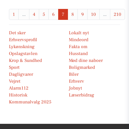
1
...
4
5
6
7
8
9
10
...
210
Det sker
Lokalt nyt
Erhvervsprofil
Mindeord
Lykønskning
Fakta om
Opslagstavlen
Husstand
Krop & Sundhed
Mød dine naboer
Sport
Boligmarked
Dagligvarer
Biler
Vejret
Erhverv
Alarm112
Jobnyt
Historisk
Læserbidrag
Kommunalvalg 2025