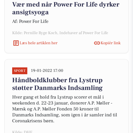
Vær med når Power For Life dyrker
ansigtsyoga
Af: Power For Life
Kilde: Pernille Ryge Koch, Indehaver af Power For Life
Læs hele artiklen her
Kopiér link
19-01-2022 17:00
SPORT
Håndboldklubber fra Lystrup
støtter Danmarks Indsamling
Hver gang et hold fra Lystrup scorer et mål i
weekenden d. 22-23 januar, donerer A.P. Møller -
Mærsk og A.P. Møller Fonden 50 kroner til
Danmarks Indsamling, som igen i år samler ind til
Coronakrisens børn.
Kilde: DHF