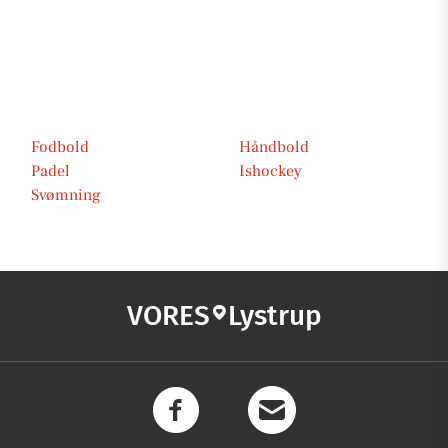
Fodbold
Håndbold
Padel
Ishockey
Svømning
VORES
Lystrup