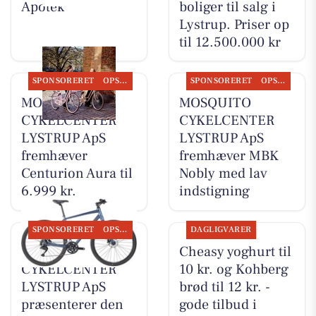
Apotek
boliger til salg i
Lystrup. Priser op
til 12.500.000 kr
SPONSORERET
OPSLAGSTAVLEN
SPONSORERET
OPSLAGSTAVLEN
MOSQUITO
MOSQUITO
CYKELCENTER
CYKELCENTER
LYSTRUP ApS
LYSTRUP ApS
fremhæver
fremhæver MBK
Centurion Aura til
Nobly med lav
6.999 kr.
indstigning
SPONSORERET
OPSLAGSTAVLEN
DAGLIGVARER
MOSQUITO
Cheasy yoghurt til
CYKELCENTER
10 kr. og Kohberg
LYSTRUP ApS
brød til 12 kr. -
præsenterer den
gode tilbud i