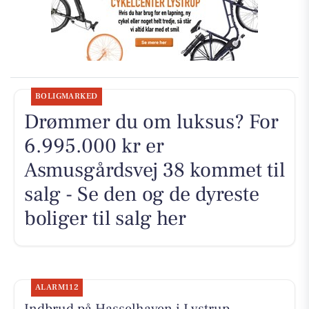
BOLIGMARKED
Drømmer du om luksus? For
6.995.000 kr er
Asmusgårdsvej 38 kommet til
salg - Se den og de dyreste
boliger til salg her
ALARM112
Indbrud på Hasselhaven i Lystrup