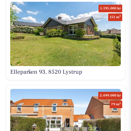
5.195.000 kr
2
151 m
Elleparken 93, 8520 Lystrup
2.499.000 kr
2
79 m