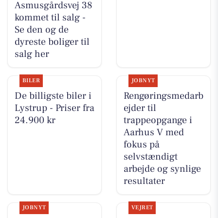
Asmusgårdsvej 38
kommet til salg -
Se den og de
dyreste boliger til
salg her
BILER
JOBNYT
De billigste biler i
Rengøringsmedarb
Lystrup - Priser fra
ejder til
24.900 kr
trappeopgange i
Aarhus V med
fokus på
selvstændigt
arbejde og synlige
resultater
JOBNYT
VEJRET