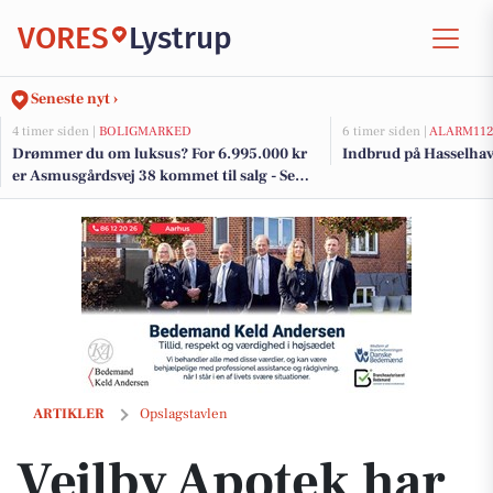
VORES
Lystrup
Seneste nyt ›
4 timer siden |
BOLIGMARKED
6 timer siden |
ALARM11
Drømmer du om luksus? For 6.995.000 kr
Indbrud på Hasselhav
er Asmusgårdsvej 38 kommet til salg - Se
den og de dyreste boliger til salg her
Vejlby Apotek har god pris på Hansaplast til små sår og skrammer
ARTIKLER
Opslagstavlen
Vejlby Apotek har