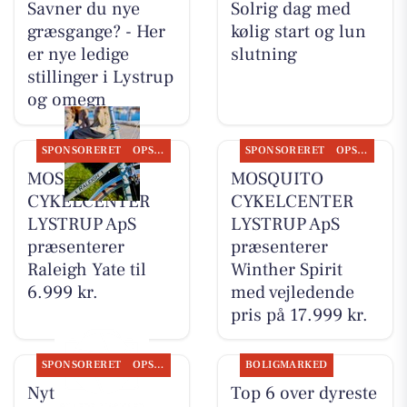
Savner du nye
Solrig dag med
græsgange? - Her
kølig start og lun
er nye ledige
slutning
stillinger i Lystrup
og omegn
SPONSORERET
OPSLAGSTAVLEN
SPONSORERET
OPSLAGSTAVLEN
MOSQUITO
MOSQUITO
CYKELCENTER
CYKELCENTER
LYSTRUP ApS
LYSTRUP ApS
præsenterer
præsenterer
Raleigh Yate til
Winther Spirit
6.999 kr.
med vejledende
pris på 17.999 kr.
SPONSORERET
OPSLAGSTAVLEN
BOLIGMARKED
Nyt fra Lystrup
Top 6 over dyreste