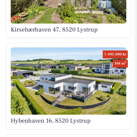
Kirsebærhaven 47, 8520 Lystrup
7.495.000 kr
2
188 m
Hybenhaven 16, 8520 Lystrup