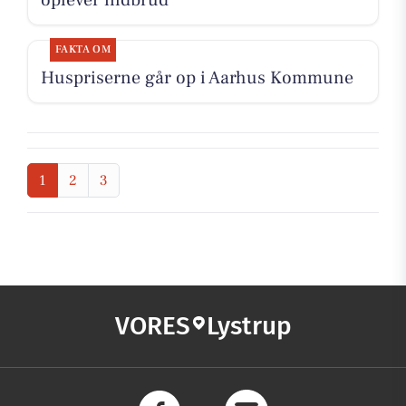
oplever indbrud
FAKTA OM
Huspriserne går op i Aarhus Kommune
1
2
3
VORES
Lystrup