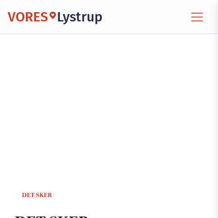
VORES
Lystrup
DET SKER