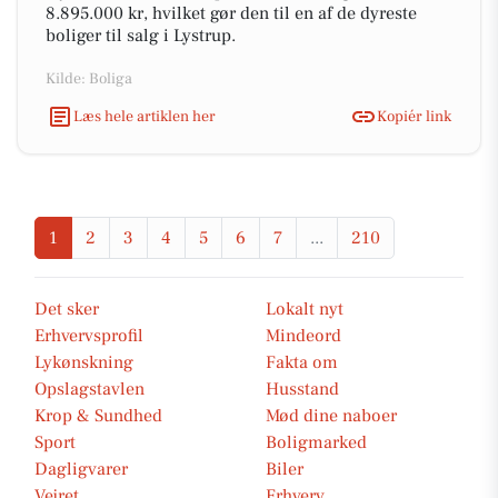
8.895.000 kr, hvilket gør den til en af de dyreste
boliger til salg i Lystrup.
Kilde: Boliga
Læs hele artiklen her
Kopiér link
1
2
3
4
5
6
7
...
210
Det sker
Lokalt nyt
Erhvervsprofil
Mindeord
Lykønskning
Fakta om
Opslagstavlen
Husstand
Krop & Sundhed
Mød dine naboer
Sport
Boligmarked
Dagligvarer
Biler
Vejret
Erhverv