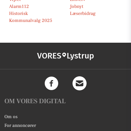
Alarm112
Jobnyt
Historisk
Læserbidrag
Kommunalvalg 2025
VORES
Lystrup
OM VORES DIGITAL
Om os
For annoncører