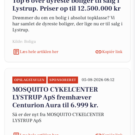
Top 6 over dyreste boliger til salg i
Lystrup. Priser op til 12.500.000 kr
Drømmer du om en bolig i absolut topklasse? Vi
har samlet de dyreste boliger, der lige nu er til salg i
Lystrup.
Kilde: Boliga
Læs hele artiklen her
Kopiér link
05-08-2026 08:12
OPSLAGSTAVLEN
SPONSORERET
MOSQUITO CYKELCENTER
LYSTRUP ApS fremhæver
Centurion Aura til 6.999 kr.
Så er der nyt fra MOSQUITO CYKELCENTER
LYSTRUP ApS