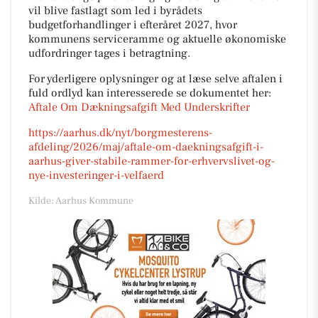
vil blive fastlagt som led i byrådets
budgetforhandlinger i efteråret 2027, hvor
kommunens serviceramme og aktuelle økonomiske
udfordringer tages i betragtning.
For yderligere oplysninger og at læse selve aftalen i
fuld ordlyd kan interesserede se dokumentet her:
Aftale Om Dækningsafgift Med Underskrifter
https://aarhus.dk/nyt/borgmesterens-
afdeling/2026/maj/aftale-om-daekningsafgift-i-
aarhus-giver-stabile-rammer-for-erhvervslivet-og-
nye-investeringer-i-velfaerd
Kilde: Aarhus Kommune