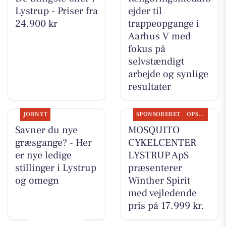
Lystrup - Priser fra
ejder til
24.900 kr
trappeopgange i
Aarhus V med
fokus på
selvstændigt
arbejde og synlige
resultater
JOBNYT
SPONSORERET
OPSLAGSTAVLEN
Savner du nye
MOSQUITO
græsgange? - Her
CYKELCENTER
er nye ledige
LYSTRUP ApS
stillinger i Lystrup
præsenterer
og omegn
Winther Spirit
med vejledende
pris på 17.999 kr.