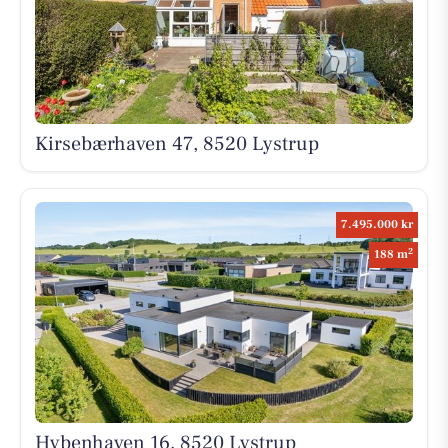
Kirsebærhaven 47, 8520 Lystrup
7.495.000 kr
2
188 m
Hybenhaven 16, 8520 Lystrup