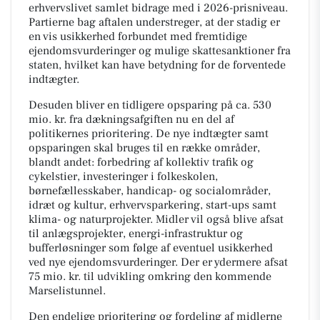
erhvervslivet samlet bidrage med i 2026-prisniveau.
Partierne bag aftalen understreger, at der stadig er
en vis usikkerhed forbundet med fremtidige
ejendomsvurderinger og mulige skattesanktioner fra
staten, hvilket kan have betydning for de forventede
indtægter.
Desuden bliver en tidligere opsparing på ca. 530
mio. kr. fra dækningsafgiften nu en del af
politikernes prioritering. De nye indtægter samt
opsparingen skal bruges til en række områder,
blandt andet: forbedring af kollektiv trafik og
cykelstier, investeringer i folkeskolen,
børnefællesskaber, handicap- og socialområder,
idræt og kultur, erhvervsparkering, start-ups samt
klima- og naturprojekter. Midler vil også blive afsat
til anlægsprojekter, energi-infrastruktur og
bufferløsninger som følge af eventuel usikkerhed
ved nye ejendomsvurderinger. Der er ydermere afsat
75 mio. kr. til udvikling omkring den kommende
Marselistunnel.
Den endelige prioritering og fordeling af midlerne