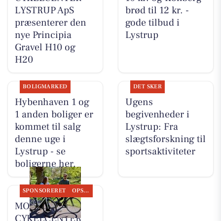
LYSTRUP ApS
brød til 12 kr. -
præsenterer den
gode tilbud i
nye Principia
Lystrup
Gravel H10 og
H20
BOLIGMARKED
DET SKER
Hybenhaven 1 og
Ugens
1 anden boliger er
begivenheder i
kommet til salg
Lystrup: Fra
denne uge i
slægtsforskning til
Lystrup - se
sportsaktiviteter
boligerne her.
SPONSORERET
OPSLAGSTAVLEN
MOSQUITO
CYKELCENTER