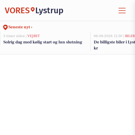
VORES
Lystrup
Seneste nyt ›
3 timer siden |
VEJRET
06-08-2026 12:50 |
BILER
Solrig dag med kølig start og lun slutning
De billigste biler i Ly
kr