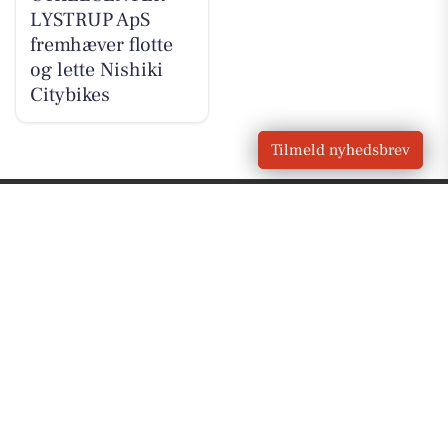
LYSTRUP ApS
fremhæver flotte
og lette Nishiki
Citybikes
Tilmeld nyhedsbrev
VORES
Lystrup
OM VORES DIGITAL
Om os