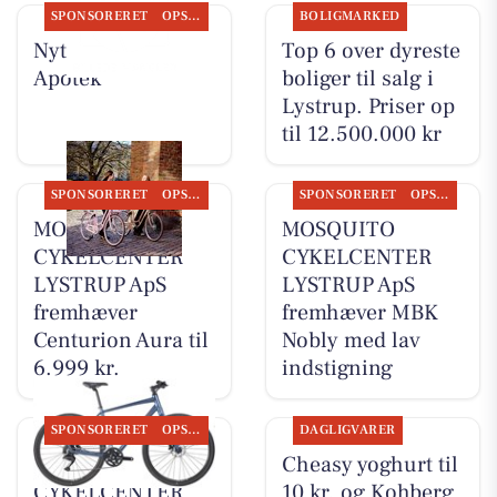
SPONSORERET
OPSLAGSTAVLEN
BOLIGMARKED
Nyt fra Lystrup
Top 6 over dyreste
Apotek
boliger til salg i
Lystrup. Priser op
til 12.500.000 kr
SPONSORERET
OPSLAGSTAVLEN
SPONSORERET
OPSLAGSTAVLEN
MOSQUITO
MOSQUITO
CYKELCENTER
CYKELCENTER
LYSTRUP ApS
LYSTRUP ApS
fremhæver
fremhæver MBK
Centurion Aura til
Nobly med lav
6.999 kr.
indstigning
SPONSORERET
OPSLAGSTAVLEN
DAGLIGVARER
MOSQUITO
Cheasy yoghurt til
CYKELCENTER
10 kr. og Kohberg