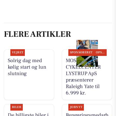
FLERE ARTIKLER
VEJRET
SPONSORERET
OPSLAGSTAVLEN
Solrig dag med
MOSQUITO
kølig start og lun
CYKELCENTER
slutning
LYSTRUP ApS
præsenterer
Raleigh Yate til
6.999 kr.
BILER
JOBNYT
De billigste biler i
Rengøringsmedarb