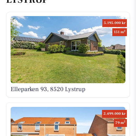
5.195.000 kr
2
151 m
Elleparken 93, 8520 Lystrup
2.499.000 kr
2
79 m