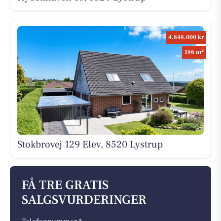
4.848.000 kr
2
186 m
Stokbrovej 129 Elev, 8520 Lystrup
FÅ TRE GRATIS
SALGSVURDERINGER