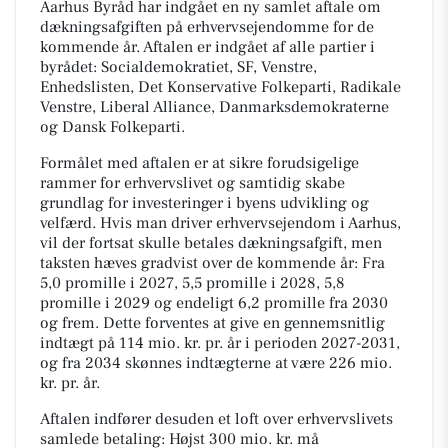
Aarhus Byråd har indgået en ny samlet aftale om
dækningsafgiften på erhvervsejendomme for de
kommende år. Aftalen er indgået af alle partier i
byrådet: Socialdemokratiet, SF, Venstre,
Enhedslisten, Det Konservative Folkeparti, Radikale
Venstre, Liberal Alliance, Danmarksdemokraterne
og Dansk Folkeparti.
Formålet med aftalen er at sikre forudsigelige
rammer for erhvervslivet og samtidig skabe
grundlag for investeringer i byens udvikling og
velfærd. Hvis man driver erhvervsejendom i Aarhus,
vil der fortsat skulle betales dækningsafgift, men
taksten hæves gradvist over de kommende år: Fra
5,0 promille i 2027, 5,5 promille i 2028, 5,8
promille i 2029 og endeligt 6,2 promille fra 2030
og frem. Dette forventes at give en gennemsnitlig
indtægt på 114 mio. kr. pr. år i perioden 2027-2031,
og fra 2034 skønnes indtægterne at være 226 mio.
kr. pr. år.
Aftalen indfører desuden et loft over erhvervslivets
samlede betaling: Højst 300 mio. kr. må