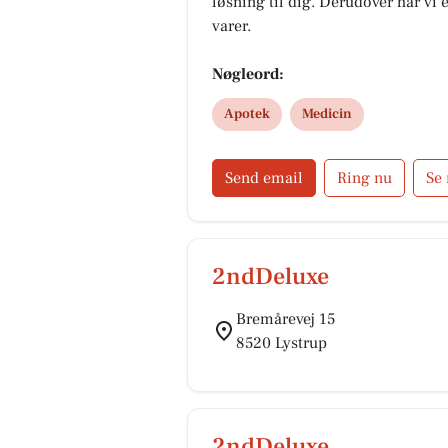
løsning til dig. Derudover har vi e
varer.
Nøgleord:
Apotek
Medicin
Send email
Ring nu
Se
2ndDeluxe
Bremårevej 15
8520 Lystrup
2ndDeluxe