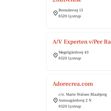
Bremårevej 15
8520 Lystrup
A/V Experten v/Per R
Møgelgårdsvej 43
8520 Lystrup
Adorecrea.com
c/o. Marie Walsøe Blaabjerg
Asmusgårdsvej 2 N
8520 Lystrup