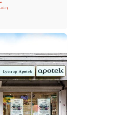
xa
sning