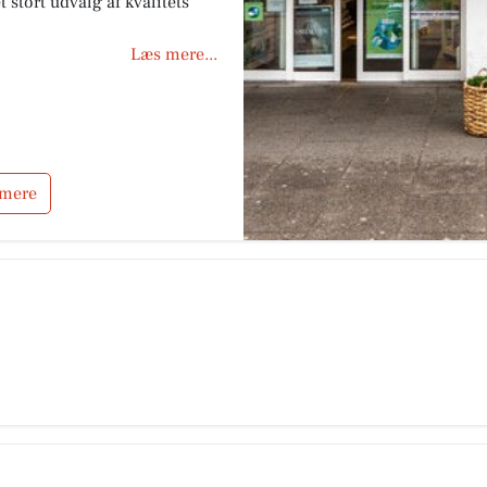
t stort udvalg af kvalitets
Læs mere...
 mere