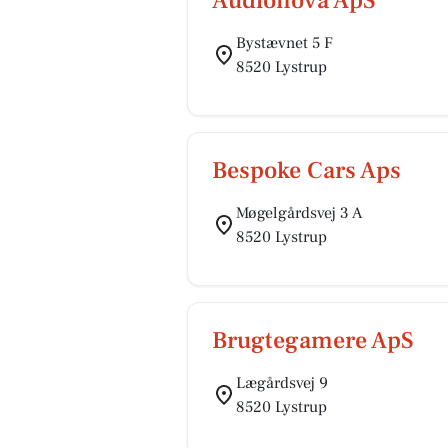
Audionova ApS
Bystævnet 5 F
8520 Lystrup
Bespoke Cars Aps
Møgelgårdsvej 3 A
8520 Lystrup
Brugtegamere ApS
Lægårdsvej 9
8520 Lystrup