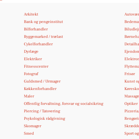
Arkitekt
Autovær
Bank og pengeinstitut
Bedema
Bilforhandler
Biludle
Byggemarked / trælast
Børneh
Cykelforhandler
Detailh
Dyrlæge
Ejendo
Elektriker
Elektron
Fitnesscenter
Flyttema
Fotograf
Frisør
Guldsmed / Urmager
Kunst og
Køkkenforhandler
Køresko
Maler
Massag
Offentlig forvaltning, forsvar og socialsikring
Optiker
Piercing / Tatovering
Pizzeria
Psykologisk rådgivning
Rengøri
Skomager
Skrædd
Smed
Sport og 