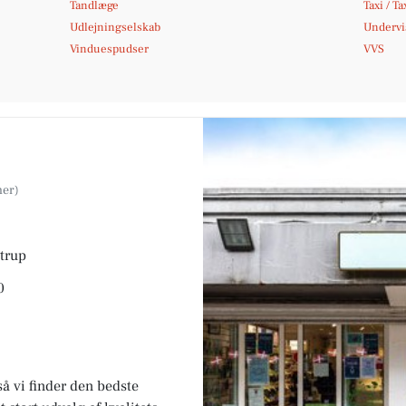
Tandlæge
Taxi / Ta
Udlejningselskab
Undervi
Vinduespudser
VVS
strup
0
så vi finder den bedste