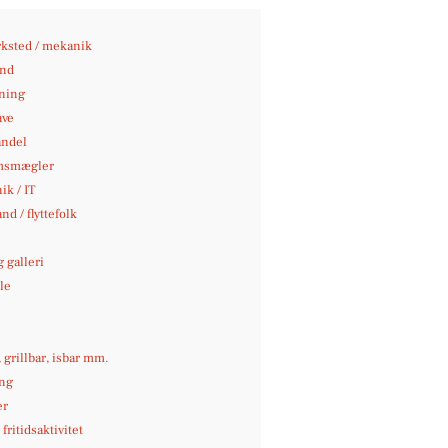
ksted / mekanik
nd
jning
ave
andel
msmægler
ik / IT
nd / flyttefolk
 galleri
le
e
, grillbar, isbar mm.
ng
er
fritidsaktivitet