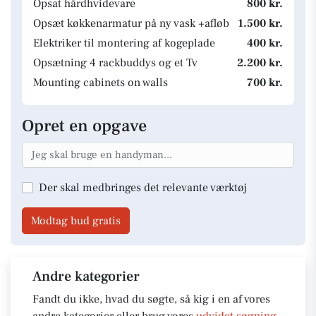
Opsat hårdhvidevare
800 kr.
Opsæt køkkenarmatur på ny vask +afløb
1.500 kr.
Elektriker til montering af kogeplade
400 kr.
Opsætning 4 rackbuddys og et Tv
2.200 kr.
Mounting cabinets on walls
700 kr.
Opret en opgave
Der skal medbringes det relevante værktøj
Modtag bud gratis
Andre kategorier
Fandt du ikke, hvad du søgte, så kig i en af vores
andre kategorier eller brug vores
udvidet søgning
.