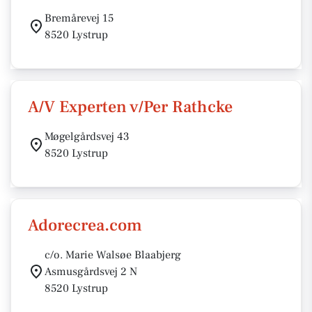
Bremårevej 15
8520 Lystrup
A/V Experten v/Per Rathcke
Møgelgårdsvej 43
8520 Lystrup
Adorecrea.com
c/o. Marie Walsøe Blaabjerg
Asmusgårdsvej 2 N
8520 Lystrup