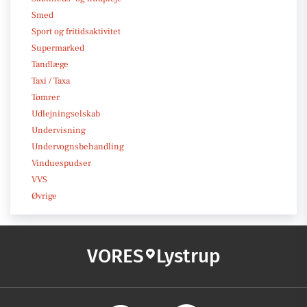
Smed
Sport og fritidsaktivitet
Supermarked
Tandlæge
Taxi / Taxa
Tømrer
Udlejningselskab
Undervisning
Undervognsbehandling
Vinduespudser
VVS
Øvrige
VORES
Lystrup