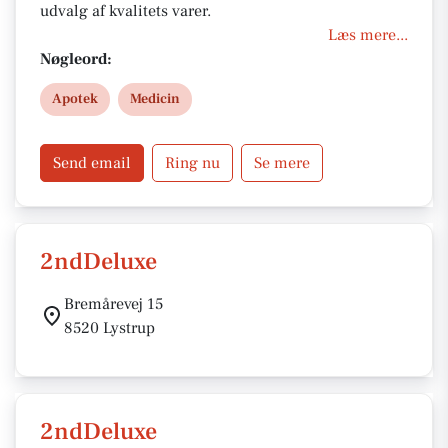
udvalg af kvalitets varer.
Læs mere...
Nøgleord:
Apotek
Medicin
Send email
Ring nu
Se mere
2ndDeluxe
Bremårevej 15
8520 Lystrup
2ndDeluxe