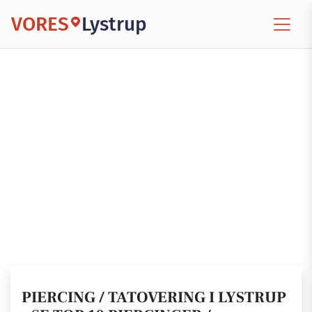
VORES
Lystrup
PIERCING / TATOVERING I LYSTRUP