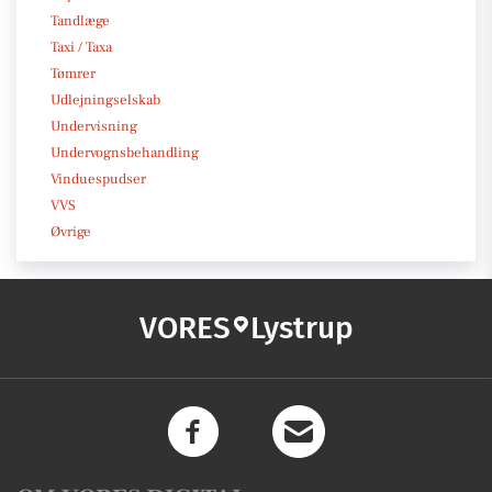
Tandlæge
Taxi / Taxa
Tømrer
Udlejningselskab
Undervisning
Undervognsbehandling
Vinduespudser
VVS
Øvrige
VORES
Lystrup