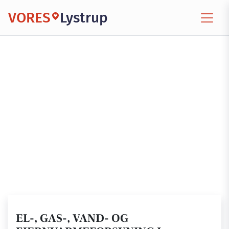
VORES
Lystrup
EL-, GAS-, VAND- OG