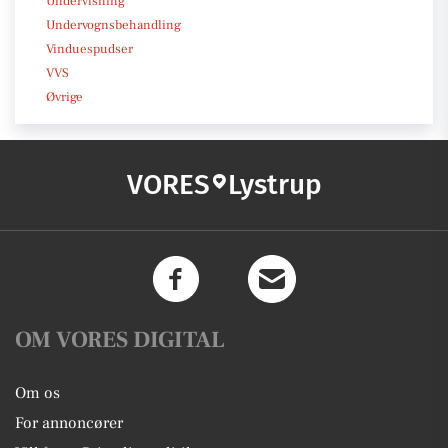
Undervisning
Undervognsbehandling
Vinduespudser
VVS
Øvrige
VORES
Lystrup
OM VORES DIGITAL
Om os
For annoncører