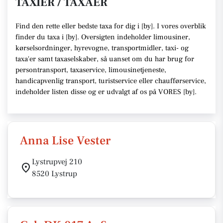
TAXIER / TAXAER
Find den rette
eller bedste taxa f
or dig i [
by
]. I vores overblik
finder du taxa i [
by
].
Oversigten indeholder limousiner,
kørselsordninger, hyrevogne, transportmidler, taxi- og
taxa'er samt taxaselskaber,
så uanset om du har brug for
persontransport, taxaservice, limousinetjeneste,
handicapvenlig transport, turistservice eller chaufførservice,
indeholder listen disse
og er udvalgt af os på VORES [
by
]
.
Anna Lise Vester
Lystrupvej 210
8520 Lystrup