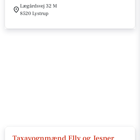
Lægårdsvej 32 M
8520 Lystrup
Taxavognmænd Elly og Jesper