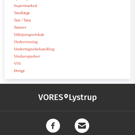
Supermarked
Tandlæge
Taxi / Taxa
Tømrer
Udlejningselskab
Undervisning
Undervognsbehandling
Vinduespudser
VVS
Øvrige
VORES
Lystrup