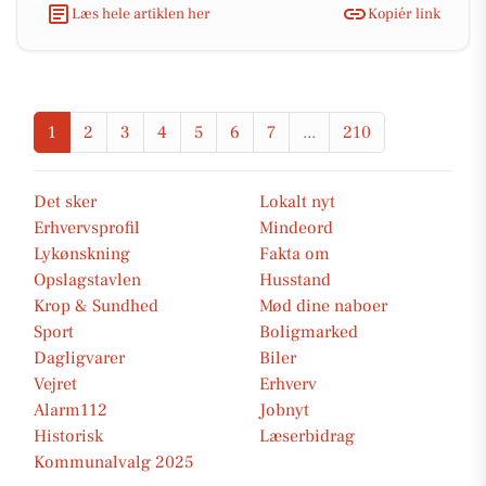
Læs hele artiklen her
Kopiér link
1
2
3
4
5
6
7
...
210
Det sker
Lokalt nyt
Erhvervsprofil
Mindeord
Lykønskning
Fakta om
Opslagstavlen
Husstand
Krop & Sundhed
Mød dine naboer
Sport
Boligmarked
Dagligvarer
Biler
Vejret
Erhverv
Alarm112
Jobnyt
Historisk
Læserbidrag
Kommunalvalg 2025