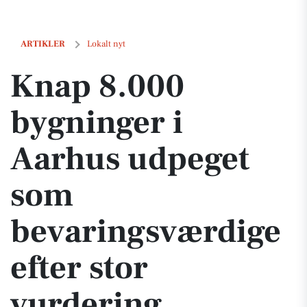
Knap 8.000 bygninger i Aarhus udpeget som bevaringsværdige efter s
ARTIKLER
Lokalt nyt
Knap 8.000
bygninger i
Aarhus udpeget
som
bevaringsværdige
efter stor
vurdering