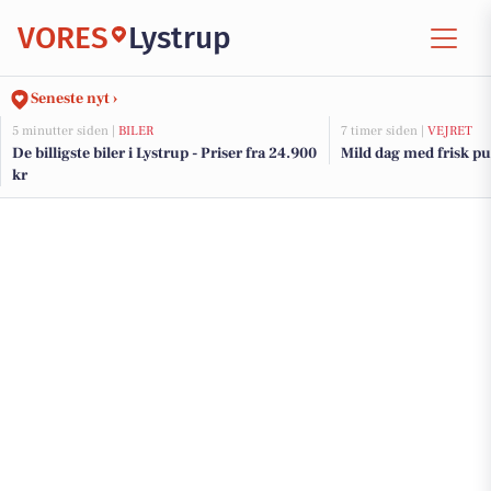
VORES
Lystrup
Seneste nyt ›
5 minutter siden |
BILER
7 timer siden |
VEJRET
De billigste biler i Lystrup - Priser fra 24.900
Mild dag med frisk pus
kr