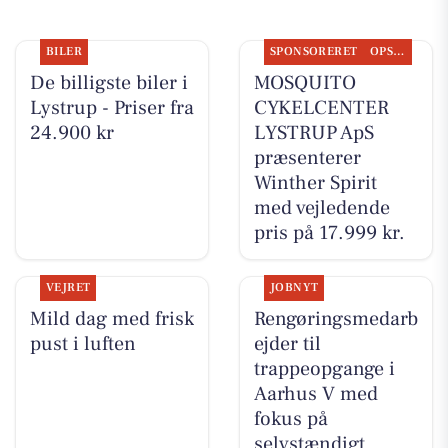
BILER
SPONSORERET
OPSLAGSTAVLEN
De billigste biler i
MOSQUITO
Lystrup - Priser fra
CYKELCENTER
24.900 kr
LYSTRUP ApS
præsenterer
Winther Spirit
med vejledende
pris på 17.999 kr.
VEJRET
JOBNYT
Mild dag med frisk
Rengøringsmedarb
pust i luften
ejder til
trappeopgange i
Aarhus V med
fokus på
selvstændigt