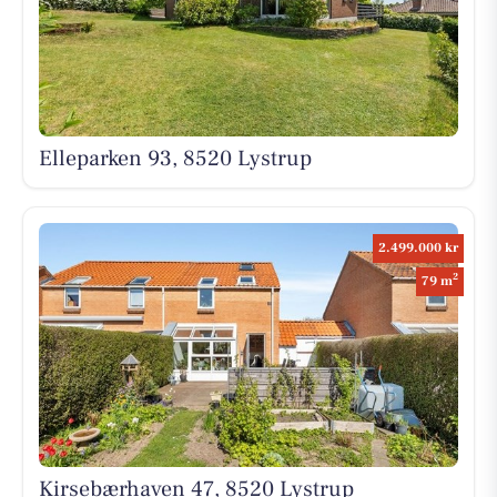
Elleparken 93, 8520 Lystrup
2.499.000 kr
2
79 m
Kirsebærhaven 47, 8520 Lystrup