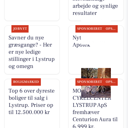
arbejde og synlige
resultater
JOBNYT
SPONSORERET
OPSLAGSTAVLEN
Savner du nye
Nyt fra Lystrup
græsgange? - Her
Apotek
er nye ledige
stillinger i Lystrup
og omegn
BOLIGMARKED
SPONSORERET
OPSLAGSTAVLEN
Top 6 over dyreste
MOSQUITO
boliger til salg i
CYKELCENTER
Lystrup. Priser op
LYSTRUP ApS
til 12.500.000 kr
fremhæver
Centurion Aura til
6.999 kr.