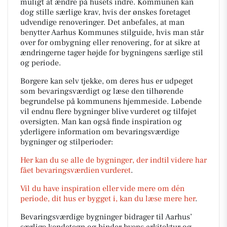
muligt at ændre på husets indre. Kommunen kan
dog stille særlige krav, hvis der ønskes foretaget
udvendige renoveringer. Det anbefales, at man
benytter Aarhus Kommunes stilguide, hvis man står
over for ombygning eller renovering, for at sikre at
ændringerne tager højde for bygningens særlige stil
og periode.
Borgere kan selv tjekke, om deres hus er udpeget
som bevaringsværdigt og læse den tilhørende
begrundelse på kommunens hjemmeside. Løbende
vil endnu flere bygninger blive vurderet og tilføjet
oversigten. Man kan også finde inspiration og
yderligere information om bevaringsværdige
bygninger og stilperioder:
Her kan du se alle de bygninger, der indtil videre har
fået bevaringsværdien vurderet
.
Vil du have inspiration eller vide mere om dén
periode, dit hus er bygget i, kan du læse mere her
.
Bevaringsværdige bygninger bidrager til Aarhus’
særlige kendetegn og binder byens arkitektur og