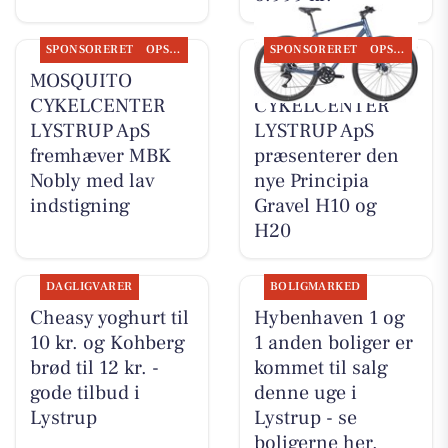
SPONSORERET
OPSLAGSTAVLEN
SPONSORERET
OPSLAGSTAVLEN
MOSQUITO
MOSQUITO
CYKELCENTER
CYKELCENTER
LYSTRUP ApS
LYSTRUP ApS
fremhæver MBK
præsenterer den
Nobly med lav
nye Principia
indstigning
Gravel H10 og
H20
DAGLIGVARER
BOLIGMARKED
Cheasy yoghurt til
Hybenhaven 1 og
10 kr. og Kohberg
1 anden boliger er
brød til 12 kr. -
kommet til salg
gode tilbud i
denne uge i
Lystrup
Lystrup - se
boligerne her.