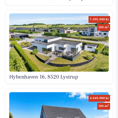
7.495.000 kr
2
188 m
Hybenhaven 16, 8520 Lystrup
4.848.000 kr
2
186 m