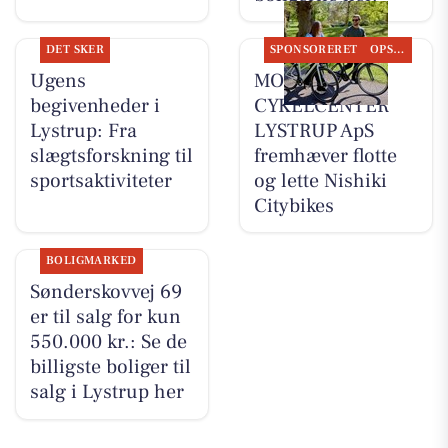
DET SKER
SPONSORERET
OPSLAGSTAVLEN
Ugens
MOSQUITO
begivenheder i
CYKELCENTER
Lystrup: Fra
LYSTRUP ApS
slægtsforskning til
fremhæver flotte
sportsaktiviteter
og lette Nishiki
Citybikes
BOLIGMARKED
Sønderskovvej 69
er til salg for kun
550.000 kr.: Se de
billigste boliger til
salg i Lystrup her