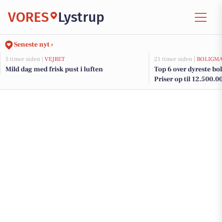
VORES
Lystrup
Seneste nyt ›
5 timer siden |
VEJRET
21 timer siden |
BOLIGM
Mild dag med frisk pust i luften
Top 6 over dyreste boli
Priser op til 12.500.0