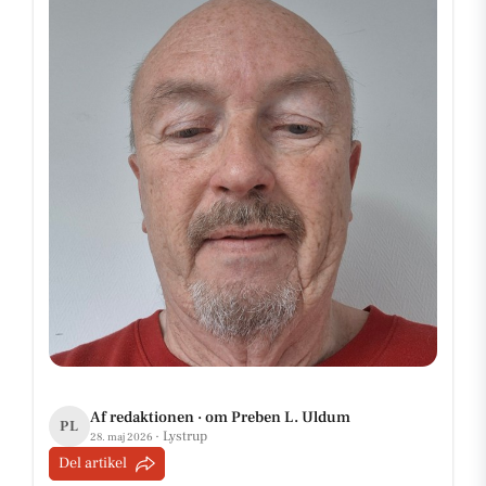
Af redaktionen · om Preben L. Uldum
PL
· Lystrup
28. maj 2026
Del artikel