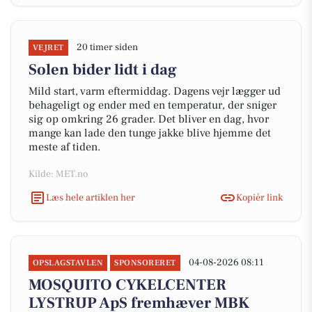
20 timer siden
VEJRET
Solen bider lidt i dag
Mild start, varm eftermiddag. Dagens vejr lægger ud
behageligt og ender med en temperatur, der sniger
sig op omkring 26 grader. Det bliver en dag, hvor
mange kan lade den tunge jakke blive hjemme det
meste af tiden.
Kilde: MET.no
Læs hele artiklen her
Kopiér link
04-08-2026 08:11
OPSLAGSTAVLEN
SPONSORERET
MOSQUITO CYKELCENTER
LYSTRUP ApS fremhæver MBK