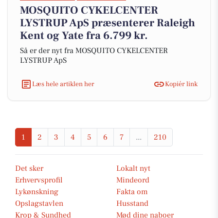
MOSQUITO CYKELCENTER
LYSTRUP ApS præsenterer Raleigh
Kent og Yate fra 6.799 kr.
Så er der nyt fra MOSQUITO CYKELCENTER
LYSTRUP ApS
Læs hele artiklen her
Kopiér link
1
2
3
4
5
6
7
...
210
Det sker
Lokalt nyt
Erhvervsprofil
Mindeord
Lykønskning
Fakta om
Opslagstavlen
Husstand
Krop & Sundhed
Mød dine naboer