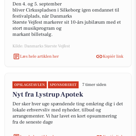
Den 4. og 5. september
bliver Cirkuspladsen i Silkeborg igen omdannet til
festivalplads, når Danmarks
Største Vejfest markerer sit 10-års jubilæum med et
stort musikprogram og
markant billetsalg.
Kilde: Danmarks Største Vejfest
Læs hele artiklen her
Kopiér link
7 timer siden
OPSLAGSTAVLEN
SPONSORERET
Nyt fra Lystrup Apotek
Der sker hver uge spændende ting omkring dig i det
lokale erhvervsliv med nyheder, tilbud og
arrangementer. Vi har lavet en kort opsummering
fra de seneste dage