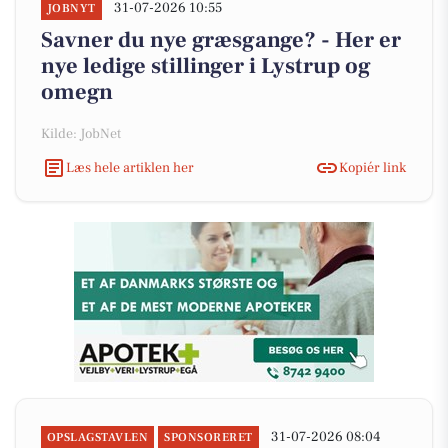
31-07-2026 10:55
JOBNYT
Savner du nye græsgange? - Her er
nye ledige stillinger i Lystrup og
omegn
Kilde: JobNet
Læs hele artiklen her
Kopiér link
31-07-2026 08:04
OPSLAGSTAVLEN
SPONSORERET