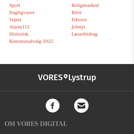
Sport
Boligmarked
Dagligvarer
Biler
Vejret
Erhverv
Alarm112
Jobnyt
Historisk
Læserbidrag
Kommunalvalg 2025
VORES
Lystrup
OM VORES DIGITAL