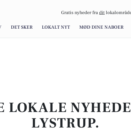
Gratis nyheder fra
dit
lokalområde
V
DET SKER
LOKALT NYT
MØD DINE NABOER
E LOKALE NYHEDER
LYSTRUP.