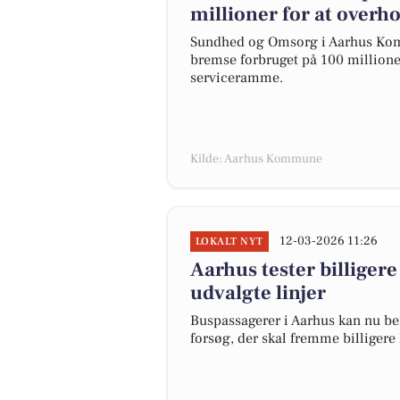
millioner for at overh
Sundhed og Omsorg i Aarhus Komm
bremse forbruget på 100 millioner
serviceramme.
Kilde: Aarhus Kommune
12-03-2026 11:26
LOKALT NYT
Aarhus tester billigere 
udvalgte linjer
Buspassagerer i Aarhus kan nu beny
forsøg, der skal fremme billigere