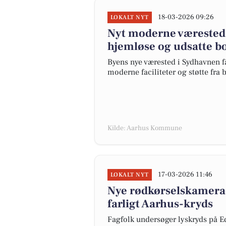
18-03-2026 09:26
LOKALT NYT
Nyt moderne værested i
hjemløse og udsatte b
Byens nye værested i Sydhavnen få
moderne faciliteter og støtte fr
Kilde: Aarhus Kommune
17-03-2026 11:46
LOKALT NYT
Nye rødkørselskamerae
farligt Aarhus-kryds
Fagfolk undersøger lyskryds på E