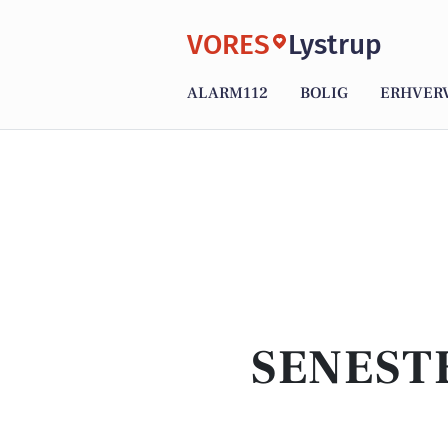
VORES
Lystrup
ALARM112
BOLIG
ERHVER
SENEST