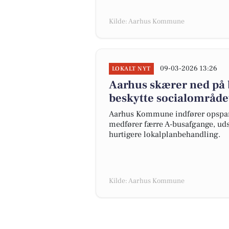
Kilde: Aarhus Kommune
09-03-2026 13:26
LOKALT NYT
Aarhus skærer ned på b
beskytte socialområde
Aarhus Kommune indfører opsparin
medfører færre A-busafgange, udsk
hurtigere lokalplanbehandling.
Kilde: Aarhus Kommune