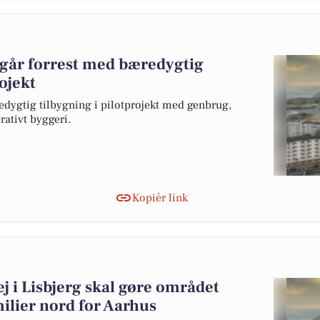
 går forrest med bæredygtig
rojekt
edygtig tilbygning i pilotprojekt med genbrug,
ativt byggeri.
Kopiér link
ej i Lisbjerg skal gøre området
milier nord for Aarhus