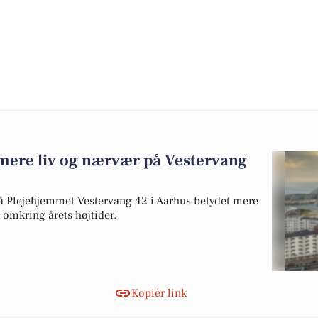
r mere liv og nærvær på Vestervang
 på Plejehjemmet Vestervang 42 i Aarhus betydet mere
 omkring årets højtider.
Kopiér link