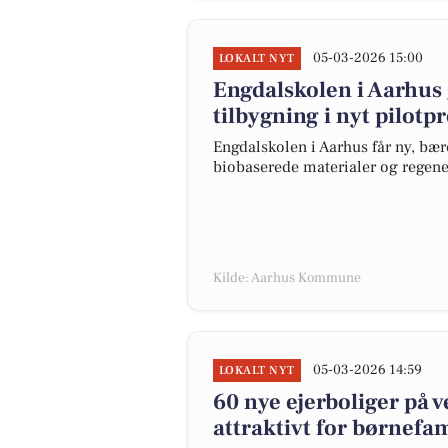
05-03-2026 15:00
LOKALT NYT
Engdalskolen i Aarhus
tilbygning i nyt pilotp
Engdalskolen i Aarhus får ny, bær
biobaserede materialer og regener
Kilde: Aarhus Kommune
05-03-2026 14:59
LOKALT NYT
60 nye ejerboliger på v
attraktivt for børnefa