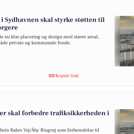
 Sydhavnen skal styrke støtten til
orgere
r nu klar placering og design med større areal,
a både private og kommunale fonde.
Kopiér link
r skal forbedre trafiksikkerheden i
dwin Rahrs Vej/Åby Ringvej som forberedelse til