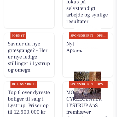
fokus på
selvstændigt
arbejde og synlige
resultater
JOBNYT
SPONSORERET
OPSLAGSTAVLEN
Savner du nye
Nyt fra Lystrup
græsgange? - Her
Apotek
er nye ledige
stillinger i Lystrup
og omegn
BOLIGMARKED
SPONSORERET
OPSLAGSTAVLEN
Top 6 over dyreste
MOSQUITO
boliger til salg i
CYKELCENTER
Lystrup. Priser op
LYSTRUP ApS
til 12.500.000 kr
fremhæver