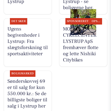
Lystrup
Lystrup - se
boligerne her.
DET SKER
SPONSORERET
OPSLAGSTAVLEN
Ugens
MOSQUITO
begivenheder i
CYKELCENTER
Lystrup: Fra
LYSTRUP ApS
slægtsforskning til
fremhæver flotte
sportsaktiviteter
og lette Nishiki
Citybikes
BOLIGMARKED
Sønderskovvej 69
er til salg for kun
550.000 kr.: Se de
billigste boliger til
salg i Lystrup her