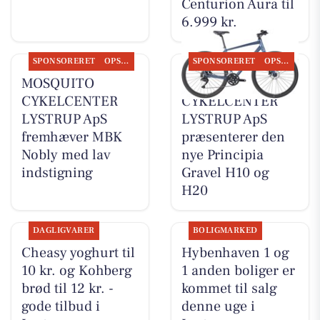
Centurion Aura til
6.999 kr.
SPONSORERET
OPSLAGSTAVLEN
SPONSORERET
OPSLAGSTAVLEN
MOSQUITO
MOSQUITO
CYKELCENTER
CYKELCENTER
LYSTRUP ApS
LYSTRUP ApS
fremhæver MBK
præsenterer den
Nobly med lav
nye Principia
indstigning
Gravel H10 og
H20
DAGLIGVARER
BOLIGMARKED
Cheasy yoghurt til
Hybenhaven 1 og
10 kr. og Kohberg
1 anden boliger er
brød til 12 kr. -
kommet til salg
gode tilbud i
denne uge i