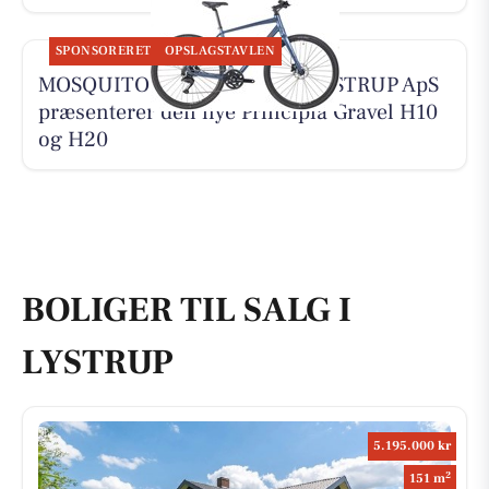
SPONSORERET
OPSLAGSTAVLEN
MOSQUITO CYKELCENTER LYSTRUP ApS
præsenterer den nye Principia Gravel H10
og H20
BOLIGER TIL SALG I
LYSTRUP
5.195.000 kr
2
151 m