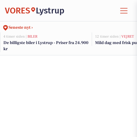
VORES
Lystrup
Seneste nyt ›
4 timer siden |
BILER
12 timer siden |
VEJRET
De billigste biler i Lystrup - Priser fra 24.900
Mild dag med frisk pus
kr