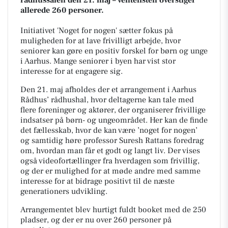
allerede 260 personer.
Initiativet 'Noget for nogen' sætter fokus på
muligheden for at lave frivilligt arbejde, hvor
seniorer kan gøre en positiv forskel for børn og unge
i Aarhus. Mange seniorer i byen har vist stor
interesse for at engagere sig.
Den 21. maj afholdes der et arrangement i Aarhus
Rådhus’ rådhushal, hvor deltagerne kan tale med
flere foreninger og aktører, der organiserer frivillige
indsatser på børn- og ungeområdet. Her kan de finde
det fællesskab, hvor de kan være ’noget for nogen’
og samtidig høre professor Suresh Rattans foredrag
om, hvordan man får et godt og langt liv. Der vises
også videofortællinger fra hverdagen som frivillig,
og der er mulighed for at møde andre med samme
interesse for at bidrage positivt til de næste
generationers udvikling.
Arrangementet blev hurtigt fuldt booket med de 250
pladser, og der er nu over 260 personer på