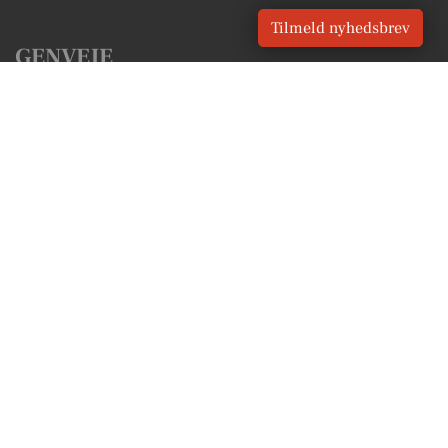
Tilmeld nyhedsbrev
GENVEJE
Seneste nyt fra Lystrup
Vores lokale erhverv
Kalenderen for Lystrup
Fakta om Lystrup
Erhvervsartikler
Aarhus Kommune
Få en gratis salgsvurdering
Sponsoreret indhold
Vores Digital © 2026