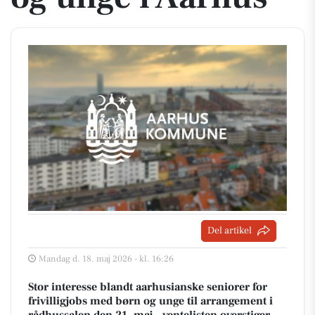
Del artikel
Mandag d. 18. maj 2026 - kl. 16:26
Stor interesse blandt aarhusianske seniorer for
frivilligjobs med børn og unge til arrangement i
rådhussalen den 21. maj – ventelisten overstiger