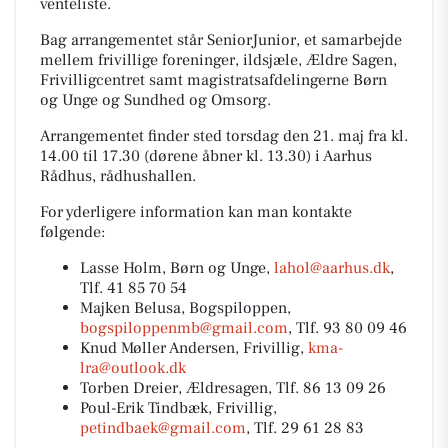
venteliste.
Bag arrangementet står SeniorJunior, et samarbejde
mellem frivillige foreninger, ildsjæle, Ældre Sagen,
Frivilligcentret samt magistratsafdelingerne Børn
og Unge og Sundhed og Omsorg.
Arrangementet finder sted torsdag den 21. maj fra kl.
14.00 til 17.30 (dørene åbner kl. 13.30) i Aarhus
Rådhus, rådhushallen.
For yderligere information kan man kontakte
følgende:
Lasse Holm, Børn og Unge,
lahol@aarhus.dk
,
Tlf. 41 85 70 54
Majken Belusa, Bogspiloppen,
bogspiloppenmb@gmail.com
, Tlf. 93 80 09 46
Knud Møller Andersen, Frivillig,
kma-
lra@outlook.dk
Torben Dreier, Ældresagen, Tlf. 86 13 09 26
Poul-Erik Tindbæk, Frivillig,
petindbaek@gmail.com
, Tlf. 29 61 28 83