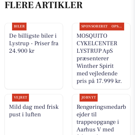
FLERE ARTIKLER
BILER
SPONSORERET
OPSLAGSTAVLEN
De billigste biler i
MOSQUITO
Lystrup - Priser fra
CYKELCENTER
24.900 kr
LYSTRUP ApS
præsenterer
Winther Spirit
med vejledende
pris på 17.999 kr.
VEJRET
JOBNYT
Mild dag med frisk
Rengøringsmedarb
pust i luften
ejder til
trappeopgange i
Aarhus V med