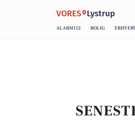
VORES
Lystrup
ALARM112
BOLIG
ERHVER
SENEST