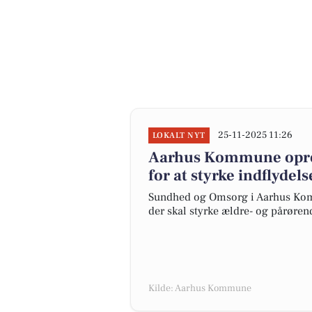
25-11-2025 11:26
LOKALT NYT
Aarhus Kommune opret
for at styrke indflydel
Sundhed og Omsorg i Aarhus Komm
der skal styrke ældre- og pårøre
Kilde: Aarhus Kommune