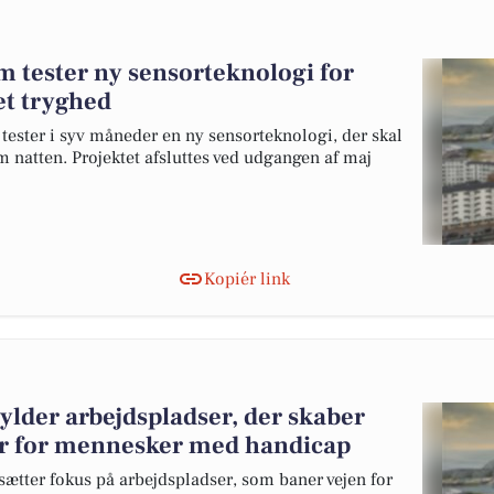
m tester ny sensorteknologi for
et tryghed
ester i syv måneder en ny sensorteknologi, der skal
m natten. Projektet afsluttes ved udgangen af maj
Kopiér link
lder arbejdspladser, der skaber
r for mennesker med handicap
tter fokus på arbejdspladser, som baner vejen for