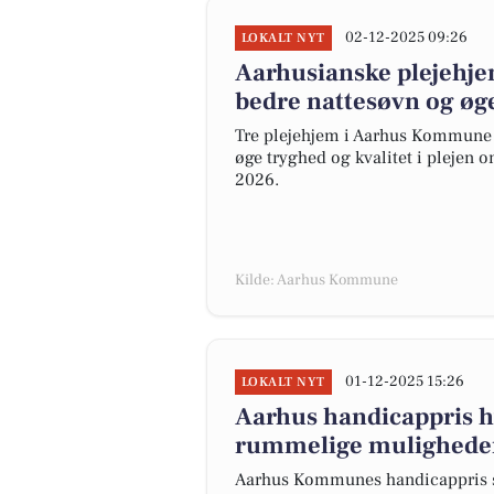
02-12-2025 09:26
LOKALT NYT
Aarhusianske plejehje
bedre nattesøvn og øg
Tre plejehjem i Aarhus Kommune t
øge tryghed og kvalitet i plejen o
2026.
Kilde: Aarhus Kommune
01-12-2025 15:26
LOKALT NYT
Aarhus handicappris hy
rummelige mulighede
Aarhus Kommunes handicappris sæ