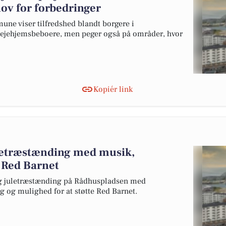
ov for forbedringer
ne viser tilfredshed blandt borgere i
lejehjemsbeboere, men peger også på områder, hvor
Kopiér link
uletræstænding med musik,
l Red Barnet
lig juletræstænding på Rådhuspladsen med
 og mulighed for at støtte Red Barnet.