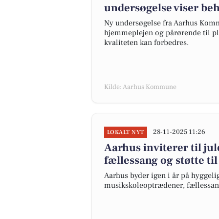
undersøgelse viser beh
Ny undersøgelse fra Aarhus Kommu
hjemmeplejen og pårørende til p
kvaliteten kan forbedres.
Kilde: Aarhus Kommune
28-11-2025 11:26
LOKALT NYT
Aarhus inviterer til j
fællessang og støtte ti
Aarhus byder igen i år på hygge
musikskoleoptrædener, fællessang