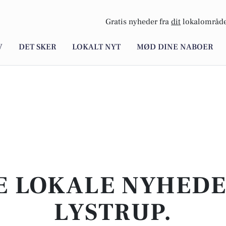
Gratis nyheder fra
dit
lokalområde
V
DET SKER
LOKALT NYT
MØD DINE NABOER
E LOKALE NYHEDER
LYSTRUP.