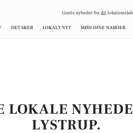
Gratis nyheder fra
dit
lokalområde
V
DET SKER
LOKALT NYT
MØD DINE NABOER
E LOKALE NYHEDER
LYSTRUP.