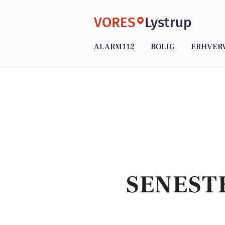
VORES
Lystrup
ALARM112
BOLIG
ERHVER
SENEST