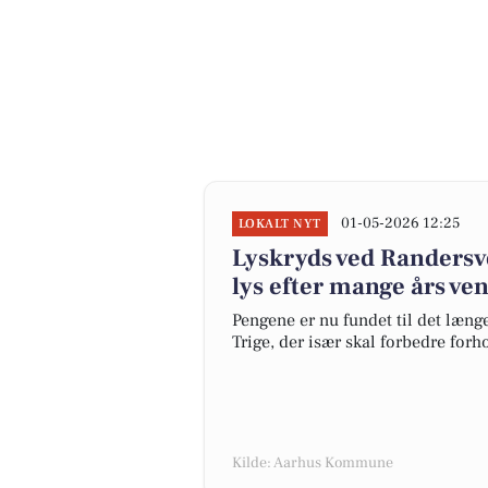
01-05-2026 12:25
LOKALT NYT
Lyskryds ved Randersve
lys efter mange års ven
Pengene er nu fundet til det læng
Trige, der især skal forbedre forh
Kilde: Aarhus Kommune