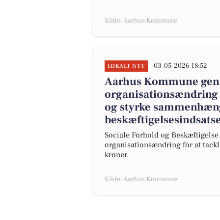
Kilde: Aarhus Kommune
03-05-2026 18:52
LOKALT NYT
Aarhus Kommune genn
organisationsændring 
og styrke sammenhæng 
beskæftigelsesindsats
Sociale Forhold og Beskæftigels
organisationsændring for at tack
kroner.
Kilde: Aarhus Kommune