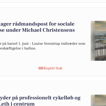
tager rådmandspost for sociale
lse under Michael Christensens
på barsel 1. juni – Louise Svenstrup indtræder som
eskæftigelse i Aarhus.
Kopiér link
der på professionelt cykelløb og
 Leth i centrum