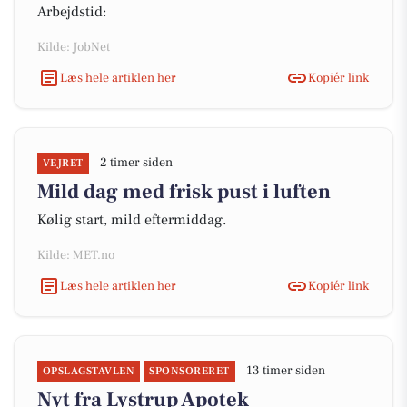
Arbejdstid:
Kilde: JobNet
Læs hele artiklen her
Kopiér link
2 timer siden
VEJRET
Mild dag med frisk pust i luften
Kølig start, mild eftermiddag.
Kilde: MET.no
Læs hele artiklen her
Kopiér link
13 timer siden
OPSLAGSTAVLEN
SPONSORERET
Nyt fra Lystrup Apotek