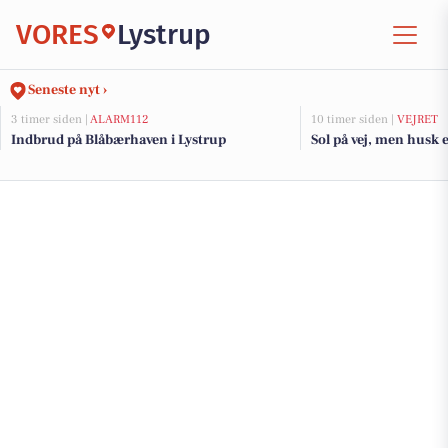
VORES
Lystrup
Seneste nyt ›
3 timer siden |
ALARM112
10 timer siden |
VEJRET
Indbrud på Blåbærhaven i Lystrup
Sol på vej, men husk e