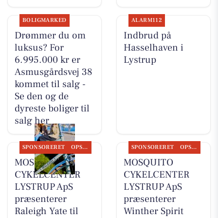
BOLIGMARKED
ALARM112
Drømmer du om
Indbrud på
luksus? For
Hasselhaven i
6.995.000 kr er
Lystrup
Asmusgårdsvej 38
kommet til salg -
Se den og de
dyreste boliger til
salg her
SPONSORERET
OPSLAGSTAVLEN
SPONSORERET
OPSLAGSTAVLEN
MOSQUITO
MOSQUITO
CYKELCENTER
CYKELCENTER
LYSTRUP ApS
LYSTRUP ApS
præsenterer
præsenterer
Raleigh Yate til
Winther Spirit