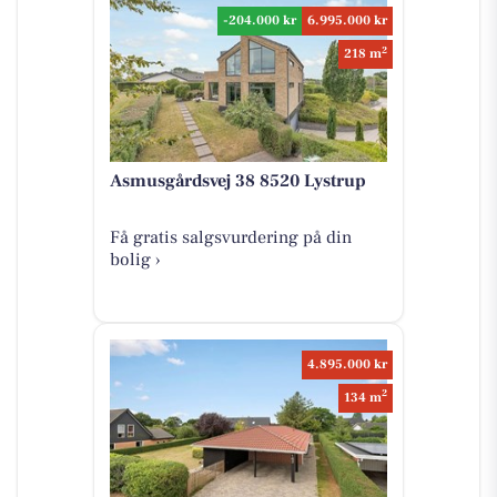
-204.000 kr
6.995.000 kr
2
218 m
Asmusgårdsvej 38 8520 Lystrup
Få gratis salgsvurdering på din
bolig ›
4.895.000 kr
2
134 m