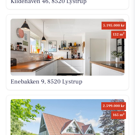
Kildehaven 46, 8520 Lystrup
5.195.000 kr
2
132 m
Enebakken 9, 8520 Lystrup
2.599.000 kr
2
165 m