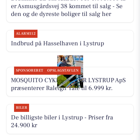
er Asmusgårdsvej 38 kommet til salg - Se
den og de dyreste boliger til salg her
ALARM112
Indbrud på Hasselhaven i Lystrup
SPONSORERET
OPSLAGSTAVLEN
MOSQUITO CYKELCENTER LYSTRUP ApS
præsenterer Raleigh Yate til 6.999 kr.
BILER
De billigste biler i Lystrup - Priser fra
24.900 kr