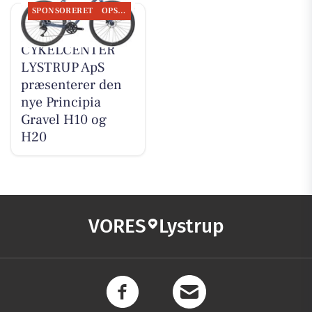
SPONSORERET
OPSLAGSTAVLEN
MOSQUITO
CYKELCENTER
LYSTRUP ApS
præsenterer den
nye Principia
Gravel H10 og
H20
VORES
Lystrup