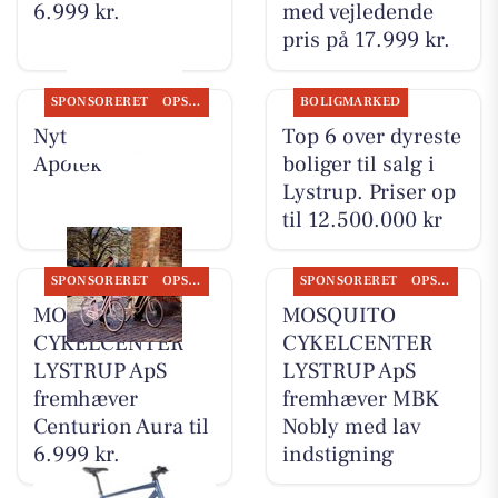
6.999 kr.
med vejledende
pris på 17.999 kr.
SPONSORERET
OPSLAGSTAVLEN
BOLIGMARKED
Nyt fra Lystrup
Top 6 over dyreste
Apotek
boliger til salg i
Lystrup. Priser op
til 12.500.000 kr
SPONSORERET
OPSLAGSTAVLEN
SPONSORERET
OPSLAGSTAVLEN
MOSQUITO
MOSQUITO
CYKELCENTER
CYKELCENTER
LYSTRUP ApS
LYSTRUP ApS
fremhæver
fremhæver MBK
Centurion Aura til
Nobly med lav
6.999 kr.
indstigning