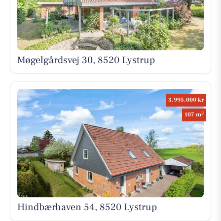
Møgelgårdsvej 30, 8520 Lystrup
3.995.000 kr
2
107 m
Hindbærhaven 54, 8520 Lystrup