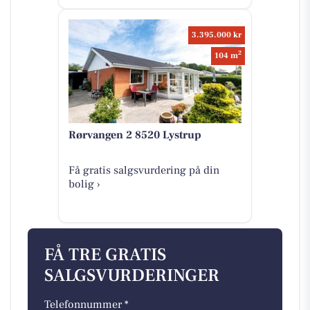
3.395.000 kr
2
104 m
Rørvangen 2 8520 Lystrup
Få gratis salgsvurdering på din
bolig ›
FÅ TRE GRATIS
SALGSVURDERINGER
Telefonnummer *