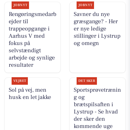
JOBNYT
JOBNYT
Rengøringsmedarb
Savner du nye
ejder til
græsgange? - Her
trappeopgange i
er nye ledige
Aarhus V med
stillinger i Lystrup
fokus på
og omegn
selvstændigt
arbejde og synlige
resultater
VEJRET
DET SKER
Sol på vej, men
Sportsprøvetrænin
husk en let jakke
g og
brætspilsaften i
Lystrup - Se hvad
der sker den
kommende uge