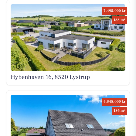
7.495.000 kr
2
188 m
Hybenhaven 16, 8520 Lystrup
4.848.000 kr
2
186 m