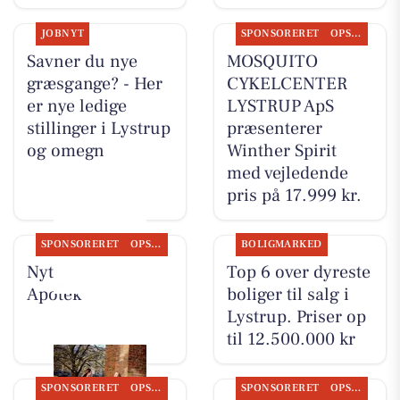
JOBNYT
SPONSORERET
OPSLAGSTAVLEN
Savner du nye
MOSQUITO
græsgange? - Her
CYKELCENTER
er nye ledige
LYSTRUP ApS
stillinger i Lystrup
præsenterer
og omegn
Winther Spirit
med vejledende
pris på 17.999 kr.
SPONSORERET
OPSLAGSTAVLEN
BOLIGMARKED
Nyt fra Lystrup
Top 6 over dyreste
Apotek
boliger til salg i
Lystrup. Priser op
til 12.500.000 kr
SPONSORERET
OPSLAGSTAVLEN
SPONSORERET
OPSLAGSTAVLEN