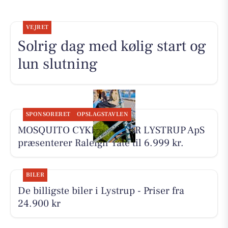
VEJRET
Solrig dag med kølig start og
lun slutning
SPONSORERET
OPSLAGSTAVLEN
MOSQUITO CYKELCENTER LYSTRUP ApS
præsenterer Raleigh Yate til 6.999 kr.
BILER
De billigste biler i Lystrup - Priser fra
24.900 kr