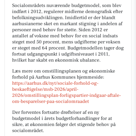
Socialområdets nuværende budgetmodel, som blev
indført i 2012, regulerer midlerne demografisk efter
befolkningsudviklingen. Imidlertid er der blandt
aarhusianerne sket en markant stigning i andelen af
personer med behov for støtte. Siden 2012 er
antallet af voksne med behov for en social indsats
steget med 50 procent, mens udgifterne per voksen
er steget med 64 procent. Budgetmodellen tager dog
fortsat udgangspunkt i udgiftsniveauet i 2011,
hvilket har skabt en økonomisk ubalance.
Læs mere om omstillingsplanen og økonomiske
forhold på Aarhus Kommunes hjemmeside:
https://aarhus.dk/nyt/sociale-forhold-og-
beskaeftigelse/msb-2026/april-
2026/omstillingsplan-forligspartier-indgaar-aftale-
om-besparelser-paa-socialomraadet
Der forventes fortsatte drøftelser af en ny
budgetmodel i årets budgetforhandlinger for at
sikre, at økonomien følger det stigende behov på
socialområdet.