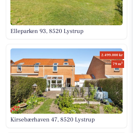
Elleparken 93, 8520 Lystrup
2.499.000 kr
2
79 m
Kirsebærhaven 47, 8520 Lystrup