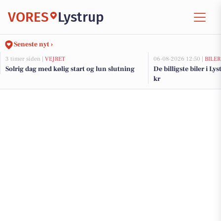
VORES
Lystrup
Seneste nyt ›
3 timer siden |
VEJRET
06-08-2026 12:50 |
BILER
Solrig dag med kølig start og lun slutning
De billigste biler i Ly
kr