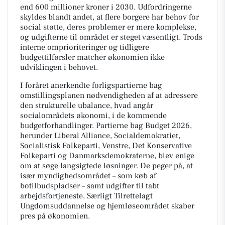
end 600 millioner kroner i 2030. Udfordringerne
skyldes blandt andet, at flere borgere har behov for
social støtte, deres problemer er mere komplekse,
og udgifterne til området er steget væsentligt. Trods
interne omprioriteringer og tidligere
budgettilførsler matcher økonomien ikke
udviklingen i behovet.
I foråret anerkendte forligspartierne bag
omstillingsplanen nødvendigheden af at adressere
den strukturelle ubalance, hvad angår
socialområdets økonomi, i de kommende
budgetforhandlinger. Partierne bag Budget 2026,
herunder Liberal Alliance, Socialdemokratiet,
Socialistisk Folkeparti, Venstre, Det Konservative
Folkeparti og Danmarksdemokraterne, blev enige
om at søge langsigtede løsninger. De peger på, at
især myndighedsområdet – som køb af
botilbudspladser – samt udgifter til tabt
arbejdsfortjeneste, Særligt Tilrettelagt
Ungdomsuddannelse og hjemløseområdet skaber
pres på økonomien.