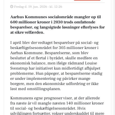
Fredag d. 19. jun. 2026 - kl. 12:26
Aarhus Kommunes socialområde mangler op til
600 millioner kroner i 2030 trods omfattende
besparelser, og langsigtede løsninger efterlyses for
at sikre velfærden.
I april blev der vedtaget besparelser på social- og
beskæftigelsesområdet for 305 millioner kroner i
Aarhus Kommune. Besparelserne, som blev
besluttet af et flertal i byrådet, skulle medføre en
økonomisk balance, men ifølge rådmand Louise
Svenstrup har initiativet kun midlertidigt afhjulpet
problemerne. Hun påpeger, at besparelserne stadig
er under implementering og påvirker mange
borgere, men den økonomiske udfordring er ikke
løst med omstillingsplanen.
Kommunens egne prognoser viser, at der allerede
fra næste år vil mangle næsten 140 millioner kroner
til social- og beskæftigelsesområdet. Hvis
udviklingen fortsætter, vokser underskuddet til mere