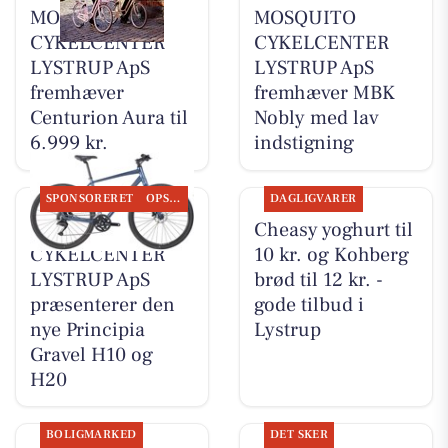
MOSQUITO
MOSQUITO
CYKELCENTER
CYKELCENTER
LYSTRUP ApS
LYSTRUP ApS
fremhæver
fremhæver MBK
Centurion Aura til
Nobly med lav
6.999 kr.
indstigning
SPONSORERET
OPSLAGSTAVLEN
DAGLIGVARER
MOSQUITO
Cheasy yoghurt til
CYKELCENTER
10 kr. og Kohberg
LYSTRUP ApS
brød til 12 kr. -
præsenterer den
gode tilbud i
nye Principia
Lystrup
Gravel H10 og
H20
BOLIGMARKED
DET SKER