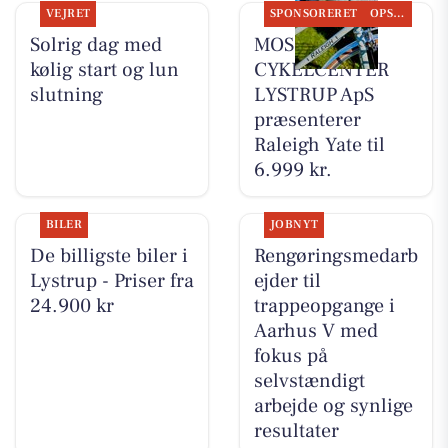
VEJRET
SPONSORERET
OPSLAGSTAVLEN
Solrig dag med
MOSQUITO
kølig start og lun
CYKELCENTER
slutning
LYSTRUP ApS
præsenterer
Raleigh Yate til
6.999 kr.
BILER
JOBNYT
De billigste biler i
Rengøringsmedarb
Lystrup - Priser fra
ejder til
24.900 kr
trappeopgange i
Aarhus V med
fokus på
selvstændigt
arbejde og synlige
resultater