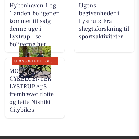
Hybenhaven 1 og
Ugens
1 anden boliger er
begivenheder i
kommet til salg
Lystrup: Fra
denne uge i
slægtsforskning til
Lystrup - se
sportsaktiviteter
boligerne her.
SPONSORERET
OPSLAGSTAVLEN
MOSQUITO
CYKELCENTER
LYSTRUP ApS
fremhæver flotte
og lette Nishiki
Citybikes