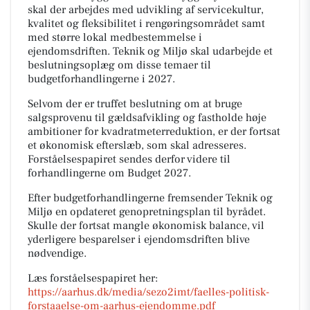
skal der arbejdes med udvikling af servicekultur,
kvalitet og fleksibilitet i rengøringsområdet samt
med større lokal medbestemmelse i
ejendomsdriften. Teknik og Miljø skal udarbejde et
beslutningsoplæg om disse temaer til
budgetforhandlingerne i 2027.
Selvom der er truffet beslutning om at bruge
salgsprovenu til gældsafvikling og fastholde høje
ambitioner for kvadratmeterreduktion, er der fortsat
et økonomisk efterslæb, som skal adresseres.
Forståelsespapiret sendes derfor videre til
forhandlingerne om Budget 2027.
Efter budgetforhandlingerne fremsender Teknik og
Miljø en opdateret genopretningsplan til byrådet.
Skulle der fortsat mangle økonomisk balance, vil
yderligere besparelser i ejendomsdriften blive
nødvendige.
Læs forståelsespapiret her:
https://aarhus.dk/media/sezo2imt/faelles-politisk-
forstaaelse-om-aarhus-ejendomme.pdf