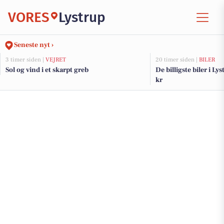
VORES
Lystrup
Seneste nyt ›
3 timer siden |
VEJRET
20 timer siden |
BILER
Sol og vind i et skarpt greb
De billigste biler i Ly
kr