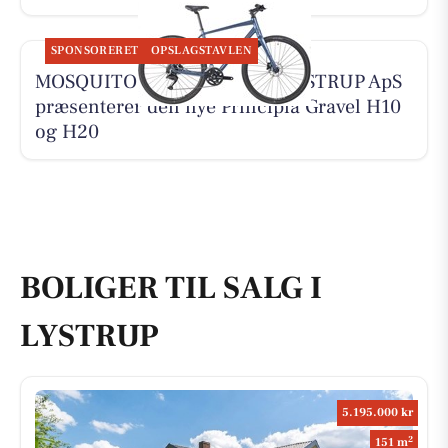
SPONSORERET
OPSLAGSTAVLEN
MOSQUITO CYKELCENTER LYSTRUP ApS
præsenterer den nye Principia Gravel H10
og H20
BOLIGER TIL SALG I
LYSTRUP
5.195.000 kr
2
151 m