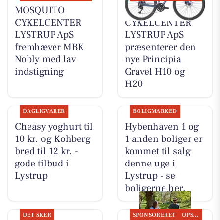
MOSQUITO
MOSQUITO
CYKELCENTER
CYKELCENTER
LYSTRUP ApS
LYSTRUP ApS
fremhæver MBK
præsenterer den
Nobly med lav
nye Principia
indstigning
Gravel H10 og
H20
DAGLIGVARER
BOLIGMARKED
Cheasy yoghurt til
Hybenhaven 1 og
10 kr. og Kohberg
1 anden boliger er
brød til 12 kr. -
kommet til salg
gode tilbud i
denne uge i
Lystrup
Lystrup - se
boligerne her.
DET SKER
SPONSORERET
OPSLAGSTAVLEN