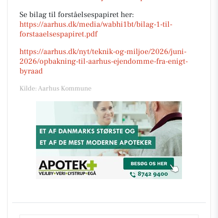
Se bilag til forståelsespapiret her:
https://aarhus.dk/media/wabhi1bt/bilag-1-til-
forstaaelsespapiret.pdf
https://aarhus.dk/nyt/teknik-og-miljoe/2026/juni-
2026/opbakning-til-aarhus-ejendomme-fra-enigt-
byraad
Kilde: Aarhus Kommune