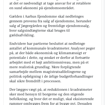
at det er nødvendigt at tage ansvar for at retablere
en sund økonomi på ejendomsområdet.
Gælden i Aarhus Ejendomme skal nedbringes
gennem provenu fra salg af ejendomme, herunder
salg af Jægergården og fremtidige ejendomssalg,
hvor salgsindtægterne skal bruges til
gældsafvikling.
Endvidere har partierne besluttet at nedbringe
antallet af kommunale kvadratmeter. Analyser peger
på, at der både økonomisk og klimamæssigt er
potentiale i dette, og ønsket er derfor at fortsætte
arbejdet med et højt ambitionsniveau, men på et
mere realistisk grundlag. Mere forpligtende
samarbejde mellem magistratsafdelingerne og
politisk opfølgning i de årlige budgetforhandlinger
skal sikre fremdrift i processen.
Der lægges vægt på, at reduktionen i kvadratmeter
sker med hensyn til borgerne og den stigende
befolkning, og hvor det er muligt, skal eksisterende
rammer ombygges frem for at bygge nyt. Desuden