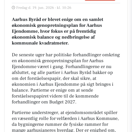
Fredag d. 19. jun. 2026 - kl. 10:26
Aarhus Byråd er blevet enige om en samlet
økonomisk genopretningsplan for Aarhus
Ejendomme, hvor fokus er på fremtidig
økonomisk balance og nedbringelse af
kommunale kvadratmeter.
De seneste uger har politiske forhandlinger omkring
en økonomisk genopretningsplan for Aarhus
Ejendomme været i gang. Forhandlingerne er nu
afsluttet, og alle partier i Aarhus Byråd bakker op
om det forståelsespapir, der skal sikre, at
økonomien i Aarhus Ejendomme på sigt bringes i
balance. Partierne er enige om at sende
forståelsespapiret videre til de kommende
forhandlinger om Budget 2027.
Partierne understreger, at ejendomsområdet spiller
en væsentlig rolle for velfærden i Aarhus Kommune,
da bygningerne rummer de fysiske rammer for
mange aarhusianeres hverdag. Der er enighed om,