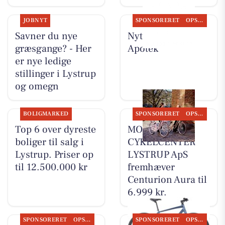
JOBNYT
SPONSORERET
OPSLAGSTAVLEN
Savner du nye
Nyt fra Lystrup
græsgange? - Her
Apotek
er nye ledige
stillinger i Lystrup
og omegn
BOLIGMARKED
SPONSORERET
OPSLAGSTAVLEN
Top 6 over dyreste
MOSQUITO
boliger til salg i
CYKELCENTER
Lystrup. Priser op
LYSTRUP ApS
til 12.500.000 kr
fremhæver
Centurion Aura til
6.999 kr.
SPONSORERET
OPSLAGSTAVLEN
SPONSORERET
OPSLAGSTAVLEN