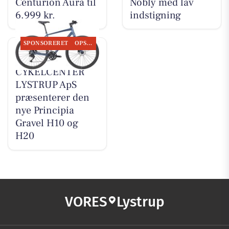
Centurion Aura til
Nobly med lav
6.999 kr.
indstigning
SPONSORERET
OPSLAGSTAVLEN
MOSQUITO
CYKELCENTER
LYSTRUP ApS
præsenterer den
nye Principia
Gravel H10 og
H20
VORES
Lystrup