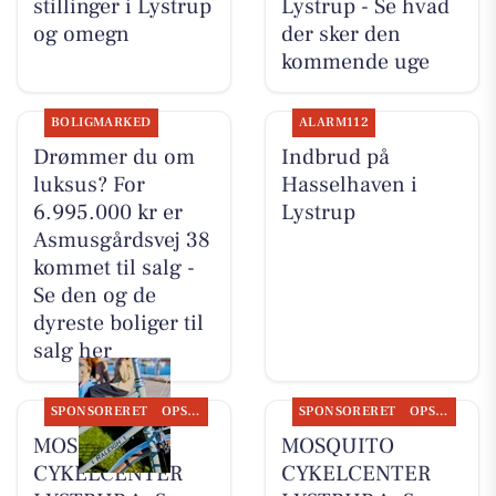
stillinger i Lystrup
Lystrup - Se hvad
og omegn
der sker den
kommende uge
BOLIGMARKED
ALARM112
Drømmer du om
Indbrud på
luksus? For
Hasselhaven i
6.995.000 kr er
Lystrup
Asmusgårdsvej 38
kommet til salg -
Se den og de
dyreste boliger til
salg her
SPONSORERET
OPSLAGSTAVLEN
SPONSORERET
OPSLAGSTAVLEN
MOSQUITO
MOSQUITO
CYKELCENTER
CYKELCENTER