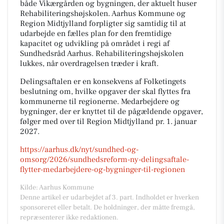
både Vikærgården og bygningen, der aktuelt huser
Rehabiliteringshøjskolen. Aarhus Kommune og
Region Midtjylland forpligter sig samtidig til at
udarbejde en fælles plan for den fremtidige
kapacitet og udvikling på området i regi af
Sundhedsråd Aarhus. Rehabiliteringshøjskolen
lukkes, når overdragelsen træder i kraft.
Delingsaftalen er en konsekvens af Folketingets
beslutning om, hvilke opgaver der skal flyttes fra
kommunerne til regionerne. Medarbejdere og
bygninger, der er knyttet til de pågældende opgaver,
følger med over til Region Midtjylland pr. 1. januar
2027.
https://aarhus.dk/nyt/sundhed-og-
omsorg/2026/sundhedsreform-ny-delingsaftale-
flytter-medarbejdere-og-bygninger-til-regionen
Kilde: Aarhus Kommune
Denne artikel er udarbejdet af 3. part. Indholdet er hverken
sponsoreret eller betalt. De holdninger, der måtte fremgå,
repræsenterer ikke redaktionen.