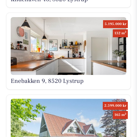
5.195.000 kr
2
132 m
Enebakken 9, 8520 Lystrup
2.599.000 kr
2
165 m