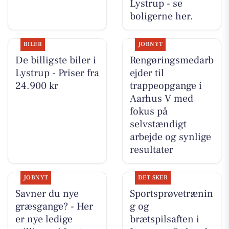
Lystrup - se
boligerne her.
BILER
JOBNYT
De billigste biler i
Rengøringsmedarb
Lystrup - Priser fra
ejder til
24.900 kr
trappeopgange i
Aarhus V med
fokus på
selvstændigt
arbejde og synlige
resultater
JOBNYT
DET SKER
Savner du nye
Sportsprøvetrænin
græsgange? - Her
g og
er nye ledige
brætspilsaften i