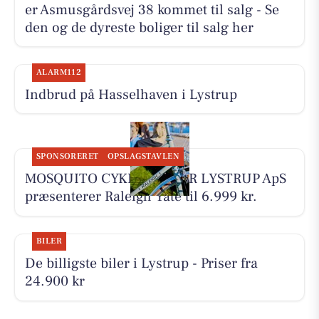
er Asmusgårdsvej 38 kommet til salg - Se
den og de dyreste boliger til salg her
ALARM112
Indbrud på Hasselhaven i Lystrup
SPONSORERET
OPSLAGSTAVLEN
MOSQUITO CYKELCENTER LYSTRUP ApS
præsenterer Raleigh Yate til 6.999 kr.
BILER
De billigste biler i Lystrup - Priser fra
24.900 kr