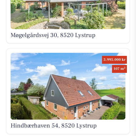
Møgelgårdsvej 30, 8520 Lystrup
3.995.000 kr
2
107 m
Hindbærhaven 54, 8520 Lystrup