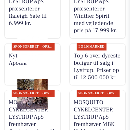
LYSTRUP ApS
LYSTRUP ApS
præsenterer
præsenterer
Raleigh Yate til
Winther Spirit
6.999 kr.
med vejledende
pris på 17.999 kr.
SPONSORERET
OPSLAGSTAVLEN
BOLIGMARKED
Nyt fra Lystrup
Top 6 over dyreste
Apotek
boliger til salg i
Lystrup. Priser op
til 12.500.000 kr
SPONSORERET
OPSLAGSTAVLEN
SPONSORERET
OPSLAGSTAVLEN
MOSQUITO
MOSQUITO
CYKELCENTER
CYKELCENTER
LYSTRUP ApS
LYSTRUP ApS
fremhæver
fremhæver MBK