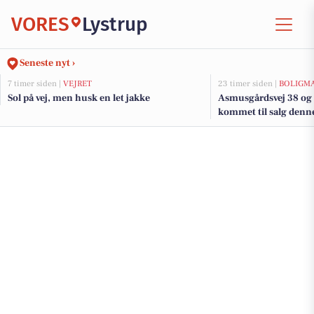
VORES
Lystrup
Seneste nyt ›
7 timer siden |
VEJRET
23 timer siden |
BOLIGM
Sol på vej, men husk en let jakke
Asmusgårdsvej 38 og 
kommet til salg denne 
boligerne her.