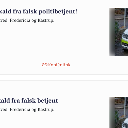
ld fra falsk politibetjent!
stved, Fredericia og Kastrup.
Kopiér link
ld fra falsk betjent
stved, Fredericia og Kastrup.