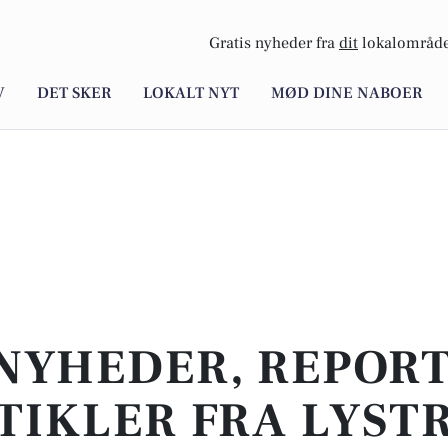
Gratis nyheder fra
dit
lokalområde
V
DET SKER
LOKALT NYT
MØD DINE NABOER
NYHEDER, REPOR
TIKLER FRA LYST