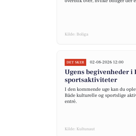
overblik over, hvilke boliger der 
Kilde: Boliga
02-08-2026 12:00
DET SKER
Ugens begivenheder i L
sportsaktiviteter
I den kommende uge kan du oplev
Både kulturelle og sportslige ak
entré.
Kilde: Kultunaut