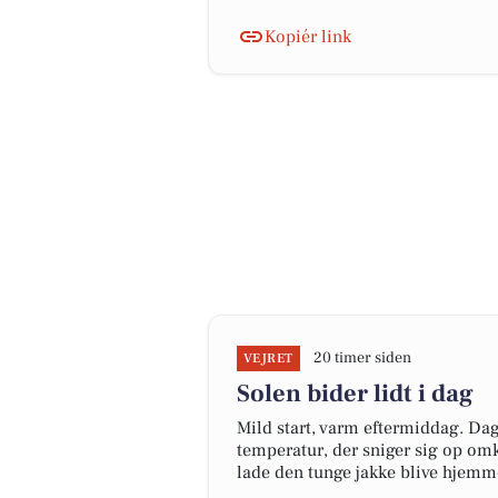
Kopiér link
20 timer siden
VEJRET
Solen bider lidt i dag
Mild start, varm eftermiddag. Da
temperatur, der sniger sig op om
lade den tunge jakke blive hjemme