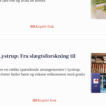
er tale om og hvad de koster.
Kopiér link
ystrup: Fra slægtsforskning til
e en række spændende arrangementer i Lystrup.
tiviteter byder børn og voksne velkommen med gratis
Kopiér link