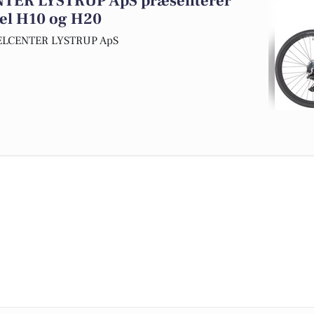
ER LYSTRUP ApS præsenterer
vel H10 og H20
KELCENTER LYSTRUP ApS