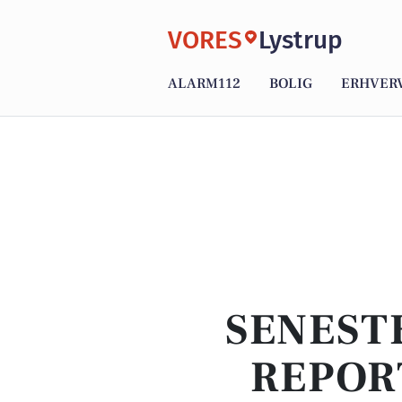
VORES
Lystrup
ALARM112
BOLIG
ERHVER
SENEST
REPOR