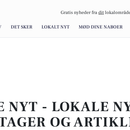
Gratis nyheder fra
dit
lokalområde
V
DET SKER
LOKALT NYT
MØD DINE NABOER
E NYT - LOKALE N
TAGER OG ARTIKL