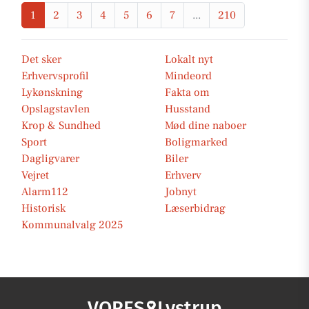
1
2
3
4
5
6
7
...
210
Det sker
Lokalt nyt
Erhvervsprofil
Mindeord
Lykønskning
Fakta om
Opslagstavlen
Husstand
Krop & Sundhed
Mød dine naboer
Sport
Boligmarked
Dagligvarer
Biler
Vejret
Erhverv
Alarm112
Jobnyt
Historisk
Læserbidrag
Kommunalvalg 2025
VORES
Lystrup