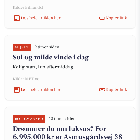
Kilde: Bilhandel
Læs hele artiklen her
Kopiér link
2 timer siden
VEJRET
Sol og milde vinde i dag
Kølig start, lun eftermiddag.
Kilde: MET.no
Læs hele artiklen her
Kopiér link
18 timer siden
BOLIGMARKED
Drømmer du om luksus? For
6.995.000 kr er Asmusgårdsvej 38