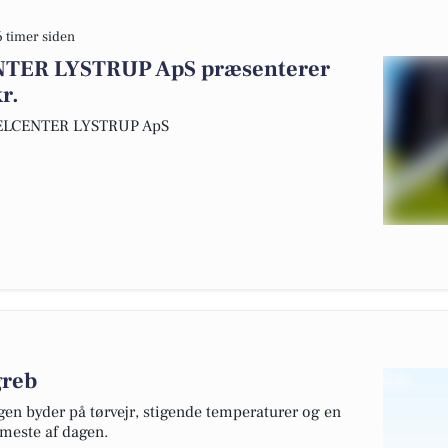
6 timer siden
ER LYSTRUP ApS præsenterer
r.
KELCENTER LYSTRUP ApS
greb
gen byder på tørvejr, stigende temperaturer og en
 meste af dagen.