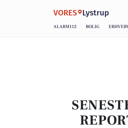
VORES
Lystrup
ALARM112
BOLIG
ERHVER
SENEST
REPOR