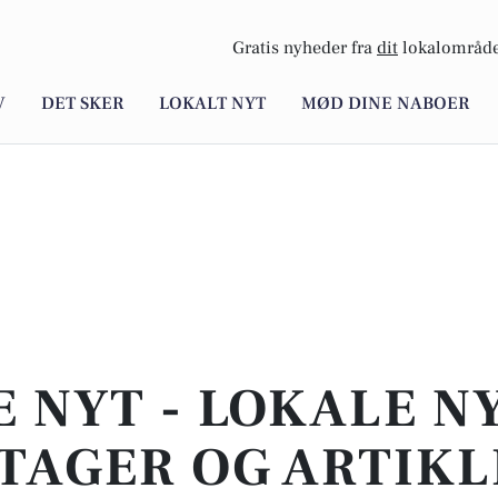
Gratis nyheder fra
dit
lokalområde
V
DET SKER
LOKALT NYT
MØD DINE NABOER
E NYT - LOKALE N
TAGER OG ARTIKL