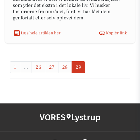
som yder det ekstra i det lokale liv. Vi husker
historierne fra området, fordi vi har fået dem
genfortalt eller selv oplevet dem.
Læs hele artiklen her
Kopiér link
1
...
26
27
28
29
VORES
Lystrup