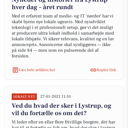
hver dag - året rundt
Med et erfarent team af medie- og IT ‘nørder’ har vi
skabt byens nye lokale ugeavis. Med nyudviklet
teknologi i et professionelt setup, gør vi det muligt
at producere ultra lokalt indhold i samarbejde med
lokale ildsjæle. Vi sikrer relevans, kvalitet og en lav
annoncepris. Annoncerne skal synliggøres — ikke
på side 84 — men som en pulserende del af
forsiden.
Læs hele artiklen her
Kopiér link
27-01-2021 11:10
LOKALT NYT
Ved du hvad der sker i Lystrup, og
vil du fortælle os om det?
Vi leder efter en eller flere frivillige borgere, der har
lyst til at fortælle os lidt om, hvad der sker i Lystrup.