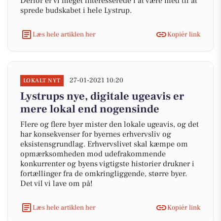
Derfor er vi meget interesserede i at være med til at
sprede budskabet i hele Lystrup.
Læs hele artiklen her
Kopiér link
27-01-2021 10:20
LOKALT NYT
Lystrups nye, digitale ugeavis er
mere lokal end nogensinde
Flere og flere byer mister den lokale ugeavis, og det
har konsekvenser for byernes erhvervsliv og
eksistensgrundlag. Erhvervslivet skal kæmpe om
opmærksomheden mod udefrakommende
konkurrenter og byens vigtigste historier drukner i
fortællinger fra de omkringliggende, større byer.
Det vil vi lave om på!
Læs hele artiklen her
Kopiér link