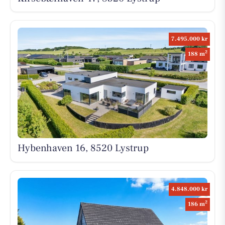
7.495.000 kr
2
188 m
Hybenhaven 16, 8520 Lystrup
4.848.000 kr
2
186 m