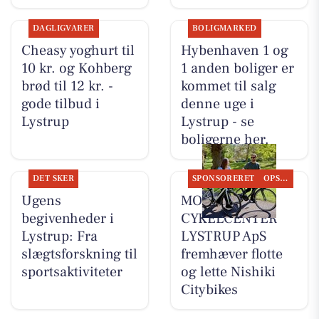
DAGLIGVARER
BOLIGMARKED
Cheasy yoghurt til
Hybenhaven 1 og
10 kr. og Kohberg
1 anden boliger er
brød til 12 kr. -
kommet til salg
gode tilbud i
denne uge i
Lystrup
Lystrup - se
boligerne her.
DET SKER
SPONSORERET
OPSLAGSTAVLEN
Ugens
MOSQUITO
begivenheder i
CYKELCENTER
Lystrup: Fra
LYSTRUP ApS
slægtsforskning til
fremhæver flotte
sportsaktiviteter
og lette Nishiki
Citybikes