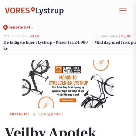
VORES
Lystrup
Seneste nyt ›
12 timer siden |
BILER
20 timer siden |
VEJRET
De billigste biler i Lystrup - Priser fra 24.900
Mild dag med frisk pus
kr
Vejlby Apotek tilbyder gode priser på UniKalk kosttilskud
ARTIKLER
Opslagstavlen
Vejlby Apotek