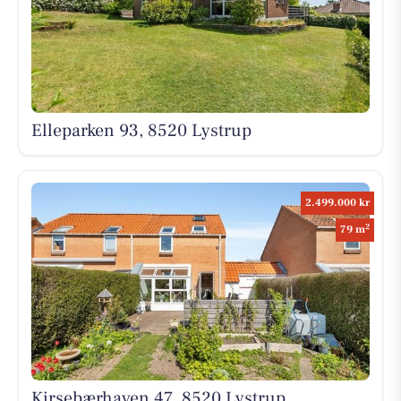
Elleparken 93, 8520 Lystrup
2.499.000 kr
2
79 m
Kirsebærhaven 47, 8520 Lystrup