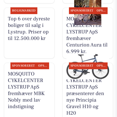
BOLIGMARKED
SPONSORERET
OPSLAGSTAVLEN
Top 6 over dyreste
MOSQUITO
boliger til salg i
CYKELCENTER
Lystrup. Priser op
LYSTRUP ApS
til 12.500.000 kr
fremhæver
Centurion Aura til
6.999 kr.
SPONSORERET
OPSLAGSTAVLEN
SPONSORERET
OPSLAGSTAVLEN
MOSQUITO
MOSQUITO
CYKELCENTER
CYKELCENTER
LYSTRUP ApS
LYSTRUP ApS
fremhæver MBK
præsenterer den
Nobly med lav
nye Principia
indstigning
Gravel H10 og
H20