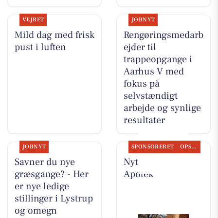
VEJRET
JOBNYT
Mild dag med frisk
Rengøringsmedarb
pust i luften
ejder til
trappeopgange i
Aarhus V med
fokus på
selvstændigt
arbejde og synlige
resultater
JOBNYT
SPONSORERET
OPSLAGSTAVLEN
Savner du nye
Nyt fra Lystrup
græsgange? - Her
Apotek
er nye ledige
stillinger i Lystrup
og omegn