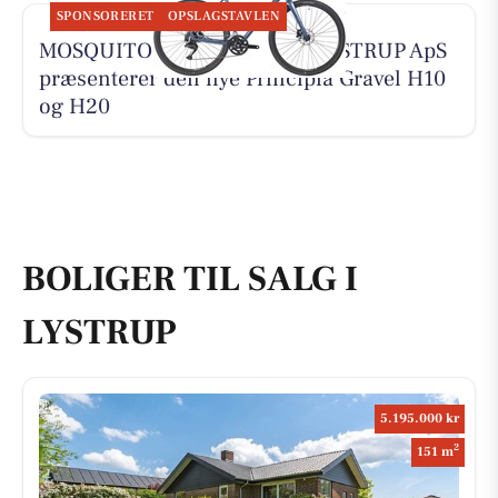
SPONSORERET
OPSLAGSTAVLEN
MOSQUITO CYKELCENTER LYSTRUP ApS
præsenterer den nye Principia Gravel H10
og H20
BOLIGER TIL SALG I
LYSTRUP
5.195.000 kr
2
151 m