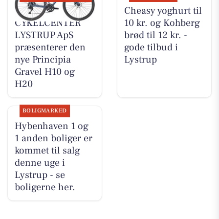
MOSQUITO
Cheasy yoghurt til
CYKELCENTER
10 kr. og Kohberg
LYSTRUP ApS
brød til 12 kr. -
præsenterer den
gode tilbud i
nye Principia
Lystrup
Gravel H10 og
H20
BOLIGMARKED
Hybenhaven 1 og
1 anden boliger er
kommet til salg
denne uge i
Lystrup - se
boligerne her.