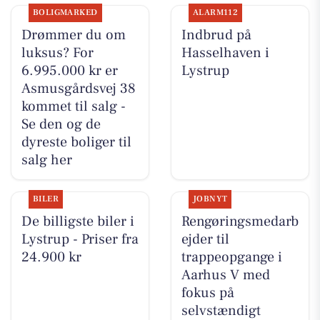
BOLIGMARKED
ALARM112
Drømmer du om
Indbrud på
luksus? For
Hasselhaven i
6.995.000 kr er
Lystrup
Asmusgårdsvej 38
kommet til salg -
Se den og de
dyreste boliger til
salg her
BILER
JOBNYT
De billigste biler i
Rengøringsmedarb
Lystrup - Priser fra
ejder til
24.900 kr
trappeopgange i
Aarhus V med
fokus på
selvstændigt