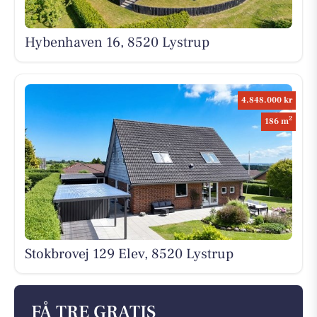
Hybenhaven 16, 8520 Lystrup
4.848.000 kr
2
186 m
Stokbrovej 129 Elev, 8520 Lystrup
FÅ TRE GRATIS