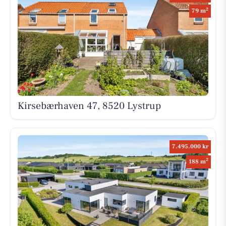
2
79 m
Kirsebærhaven 47, 8520 Lystrup
7.495.000 kr
2
188 m