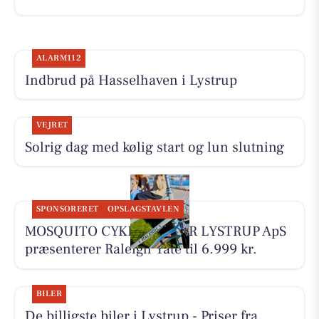
ALARM112
Indbrud på Hasselhaven i Lystrup
VEJRET
Solrig dag med kølig start og lun slutning
SPONSORERET
OPSLAGSTAVLEN
MOSQUITO CYKELCENTER LYSTRUP ApS
præsenterer Raleigh Yate til 6.999 kr.
BILER
De billigste biler i Lystrup - Priser fra