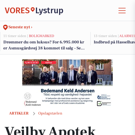
VORES
Lystrup
Seneste nyt ›
11 timer siden |
BOLIGMARKED
13 timer siden |
ALARM11
Drømmer du om luksus? For 6.995.000 kr
Indbrud på Hasselhav
er Asmusgårdsvej 38 kommet til salg - Se
den og de dyreste boliger til salg her
Vejlby Apotek tilbyder ekstra tabletter i Unikalk kosttilskud med lever
ARTIKLER
Opslagstavlen
Vejlby Apotek