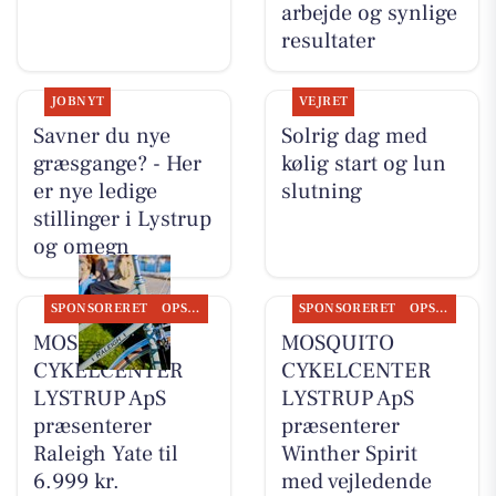
arbejde og synlige
resultater
JOBNYT
VEJRET
Savner du nye
Solrig dag med
græsgange? - Her
kølig start og lun
er nye ledige
slutning
stillinger i Lystrup
og omegn
SPONSORERET
OPSLAGSTAVLEN
SPONSORERET
OPSLAGSTAVLEN
MOSQUITO
MOSQUITO
CYKELCENTER
CYKELCENTER
LYSTRUP ApS
LYSTRUP ApS
præsenterer
præsenterer
Raleigh Yate til
Winther Spirit
6.999 kr.
med vejledende