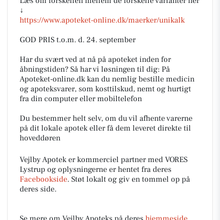
Læs om forskellen mellem de forskelle varianter her
↓
https://www.apoteket-online.dk/maerker/unikalk
GOD PRIS t.o.m. d. 24. september
Har du svært ved at nå på apoteket inden for
åbningstiden? Så har vi løsningen til dig: På
Apoteket-online.dk kan du nemlig bestille medicin
og apoteksvarer, som kosttilskud, nemt og hurtigt
fra din computer eller mobiltelefon
Du bestemmer helt selv, om du vil afhente varerne
på dit lokale apotek eller få dem leveret direkte til
hoveddøren
Vejlby Apotek er kommerciel partner med VORES
Lystrup og oplysningerne er hentet fra deres
Facebookside
. Støt lokalt og giv en tommel op på
deres side.
Se mere om Vejlby Apoteks på deres
hjemmeside
.