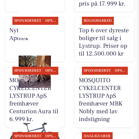
pris på 17.999 kr.
SPONSORERET
OPSLAGSTAVLEN
BOLIGMARKED
Nyt fra Lystrup
Top 6 over dyreste
Apotek
boliger til salg i
Lystrup. Priser op
til 12.500.000 kr
SPONSORERET
OPSLAGSTAVLEN
SPONSORERET
OPSLAGSTAVLEN
MOSQUITO
MOSQUITO
CYKELCENTER
CYKELCENTER
LYSTRUP ApS
LYSTRUP ApS
fremhæver
fremhæver MBK
Centurion Aura til
Nobly med lav
6.999 kr.
indstigning
SPONSORERET
OPSLAGSTAVLEN
DAGLIGVARER