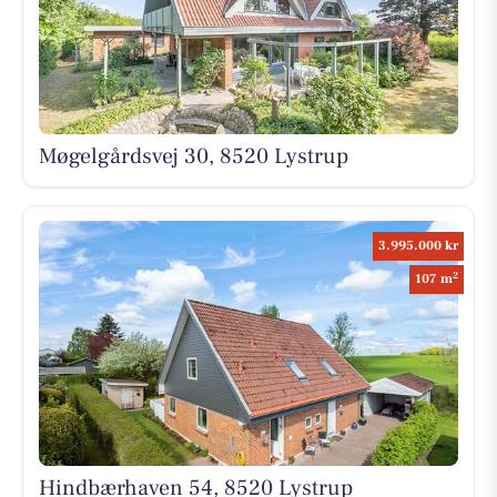
Møgelgårdsvej 30, 8520 Lystrup
3.995.000 kr
2
107 m
Hindbærhaven 54, 8520 Lystrup