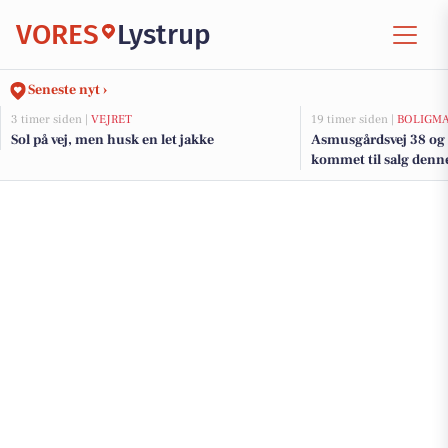
VORES
Lystrup
Seneste nyt ›
3 timer siden |
VEJRET
19 timer siden |
BOLIGM
Sol på vej, men husk en let jakke
Asmusgårdsvej 38 og 
kommet til salg denne 
boligerne her.