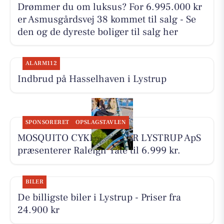
Drømmer du om luksus? For 6.995.000 kr
er Asmusgårdsvej 38 kommet til salg - Se
den og de dyreste boliger til salg her
ALARM112
Indbrud på Hasselhaven i Lystrup
SPONSORERET
OPSLAGSTAVLEN
MOSQUITO CYKELCENTER LYSTRUP ApS
præsenterer Raleigh Yate til 6.999 kr.
BILER
De billigste biler i Lystrup - Priser fra
24.900 kr