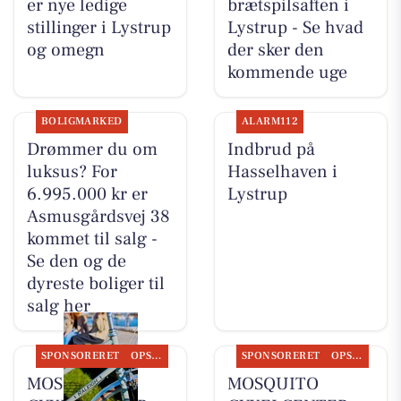
er nye ledige
brætspilsaften i
stillinger i Lystrup
Lystrup - Se hvad
og omegn
der sker den
kommende uge
BOLIGMARKED
ALARM112
Drømmer du om
Indbrud på
luksus? For
Hasselhaven i
6.995.000 kr er
Lystrup
Asmusgårdsvej 38
kommet til salg -
Se den og de
dyreste boliger til
salg her
SPONSORERET
OPSLAGSTAVLEN
SPONSORERET
OPSLAGSTAVLEN
MOSQUITO
MOSQUITO