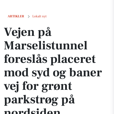
Vejen på Marselistunnel foreslås placeret mod syd og baner vej for g
ARTIKLER
Lokalt nyt
Vejen på
Marselistunnel
foreslås placeret
mod syd og baner
vej for grønt
parkstrøg på
nordsiden