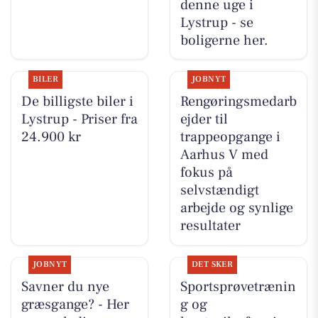
denne uge i
Lystrup - se
boligerne her.
BILER
JOBNYT
De billigste biler i
Rengøringsmedarb
Lystrup - Priser fra
ejder til
24.900 kr
trappeopgange i
Aarhus V med
fokus på
selvstændigt
arbejde og synlige
resultater
JOBNYT
DET SKER
Savner du nye
Sportsprøvetrænin
græsgange? - Her
g og