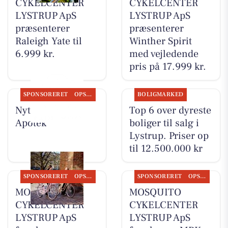
CYKELCENTER
CYKELCENTER
LYSTRUP ApS
LYSTRUP ApS
præsenterer
præsenterer
Raleigh Yate til
Winther Spirit
6.999 kr.
med vejledende
pris på 17.999 kr.
SPONSORERET
OPSLAGSTAVLEN
BOLIGMARKED
Nyt fra Lystrup
Top 6 over dyreste
Apotek
boliger til salg i
Lystrup. Priser op
til 12.500.000 kr
SPONSORERET
OPSLAGSTAVLEN
SPONSORERET
OPSLAGSTAVLEN
MOSQUITO
MOSQUITO
CYKELCENTER
CYKELCENTER
LYSTRUP ApS
LYSTRUP ApS