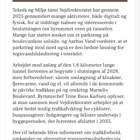
Teknik og Miljø samt Vejdirektoratet har gennem
2025 gennemført mange aktiviteter, både digitalt og
fysisk, for at inddrage naboer og interesserede i
beslutningen om byrummet oven på tunnelen.
Mange har støttet ønsket om et parkstrøg på
boulevardens solside, og Aarhus Vand vurderer, at et
parkstrøg mod nord også er den bedste løsning for
regnvandshåndtering i området.
Arbejdet med anlæg af den 1,8 kilometer lange
tunnel forventes at begynde i slutningen af 2028,
men forberedelser, såsom omlægning af kloakrør,
fjernvarme, vand og el, vil allerede i de kommende
år påvirke trafikken på og omkring Marselis
Boulevard. Byrumschef Trine Buus Karlsen oplyser,
at man sammen med Vejdirektoratet arbejder på at
sikre bedst mulig trafikafvikling for cyklister,
buspassagerer, fodgængere og bilister undervejs i
byggeperioden, der forventes afsluttet i 2035.
Der vil løbende blive informeret om trafikforhold,
omkørsler og alternative transportmuligheder via