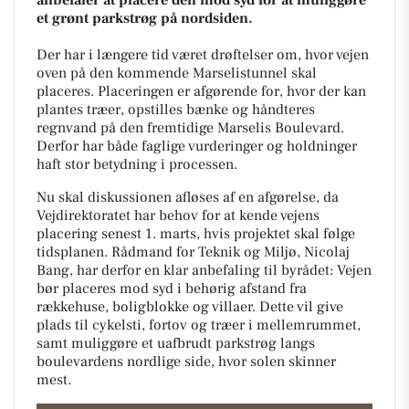
et grønt parkstrøg på nordsiden.
Der har i længere tid været drøftelser om, hvor vejen
oven på den kommende Marselistunnel skal
placeres. Placeringen er afgørende for, hvor der kan
plantes træer, opstilles bænke og håndteres
regnvand på den fremtidige Marselis Boulevard.
Derfor har både faglige vurderinger og holdninger
haft stor betydning i processen.
Nu skal diskussionen afløses af en afgørelse, da
Vejdirektoratet har behov for at kende vejens
placering senest 1. marts, hvis projektet skal følge
tidsplanen. Rådmand for Teknik og Miljø, Nicolaj
Bang, har derfor en klar anbefaling til byrådet: Vejen
bør placeres mod syd i behørig afstand fra
rækkehuse, boligblokke og villaer. Dette vil give
plads til cykelsti, fortov og træer i mellemrummet,
samt muliggøre et uafbrudt parkstrøg langs
boulevardens nordlige side, hvor solen skinner
mest.