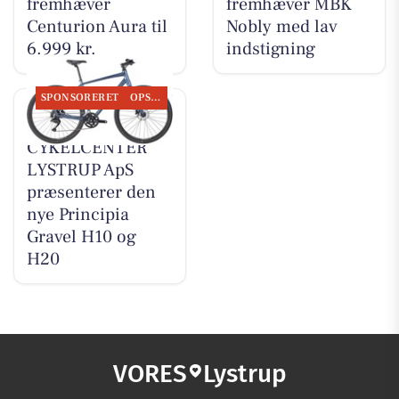
fremhæver
fremhæver MBK
Centurion Aura til
Nobly med lav
6.999 kr.
indstigning
SPONSORERET
OPSLAGSTAVLEN
MOSQUITO
CYKELCENTER
LYSTRUP ApS
præsenterer den
nye Principia
Gravel H10 og
H20
VORES
Lystrup