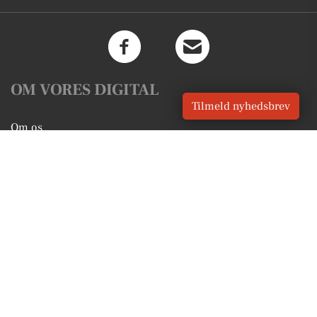
OM VORES DIGITAL
Tilmeld nyhedsbrev
Om os
For annoncører
Vilkår og Privatlivspolitik
Kontakt VORES Digital
Administrer samtykke
GENVEJE
Seneste nyt fra Lystrup