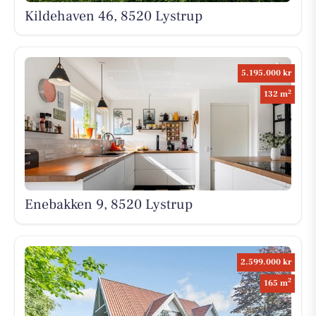
Kildehaven 46, 8520 Lystrup
5.195.000 kr
2
132 m
Enebakken 9, 8520 Lystrup
2.599.000 kr
2
165 m