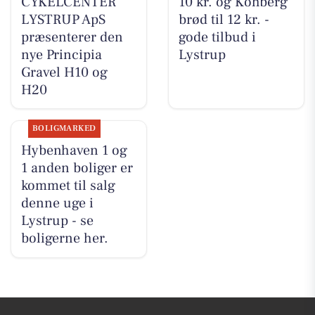
CYKELCENTER
10 kr. og Kohberg
LYSTRUP ApS
brød til 12 kr. -
præsenterer den
gode tilbud i
nye Principia
Lystrup
Gravel H10 og
H20
BOLIGMARKED
Hybenhaven 1 og
1 anden boliger er
kommet til salg
denne uge i
Lystrup - se
boligerne her.