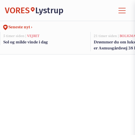
VORES
Lystrup
Seneste nyt ›
5 timer siden |
VEJRET
21 timer siden |
BOLIGM
Sol og milde vinde i dag
Drømmer du om luksu
er Asmusgårdsvej 38 k
den og de dyreste bolig