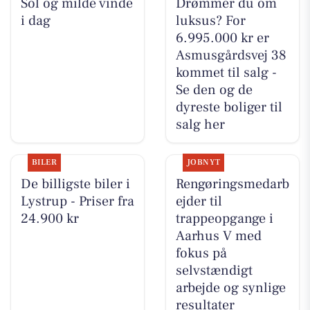
Sol og milde vinde
Drømmer du om
i dag
luksus? For
6.995.000 kr er
Asmusgårdsvej 38
kommet til salg -
Se den og de
dyreste boliger til
salg her
BILER
JOBNYT
De billigste biler i
Rengøringsmedarb
Lystrup - Priser fra
ejder til
24.900 kr
trappeopgange i
Aarhus V med
fokus på
selvstændigt
arbejde og synlige
resultater