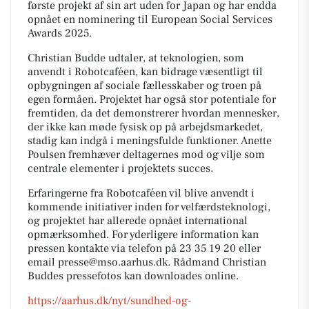
første projekt af sin art uden for Japan og har endda
opnået en nominering til European Social Services
Awards 2025.
Christian Budde udtaler, at teknologien, som
anvendt i Robotcaféen, kan bidrage væsentligt til
opbygningen af sociale fællesskaber og troen på
egen formåen. Projektet har også stor potentiale for
fremtiden, da det demonstrerer hvordan mennesker,
der ikke kan møde fysisk op på arbejdsmarkedet,
stadig kan indgå i meningsfulde funktioner. Anette
Poulsen fremhæver deltagernes mod og vilje som
centrale elementer i projektets succes.
Erfaringerne fra Robotcaféen vil blive anvendt i
kommende initiativer inden for velfærdsteknologi,
og projektet har allerede opnået international
opmærksomhed. For yderligere information kan
pressen kontakte via telefon på 23 35 19 20 eller
email presse@mso.aarhus.dk. Rådmand Christian
Buddes pressefotos kan downloades online.
https://aarhus.dk/nyt/sundhed-og-