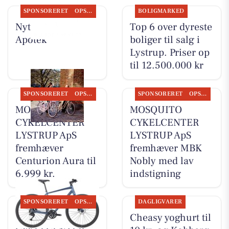
SPONSORERET
OPSLAGSTAVLEN
BOLIGMARKED
Nyt fra Lystrup
Top 6 over dyreste
Apotek
boliger til salg i
Lystrup. Priser op
til 12.500.000 kr
SPONSORERET
OPSLAGSTAVLEN
SPONSORERET
OPSLAGSTAVLEN
MOSQUITO
MOSQUITO
CYKELCENTER
CYKELCENTER
LYSTRUP ApS
LYSTRUP ApS
fremhæver
fremhæver MBK
Centurion Aura til
Nobly med lav
6.999 kr.
indstigning
SPONSORERET
OPSLAGSTAVLEN
DAGLIGVARER
MOSQUITO
Cheasy yoghurt til