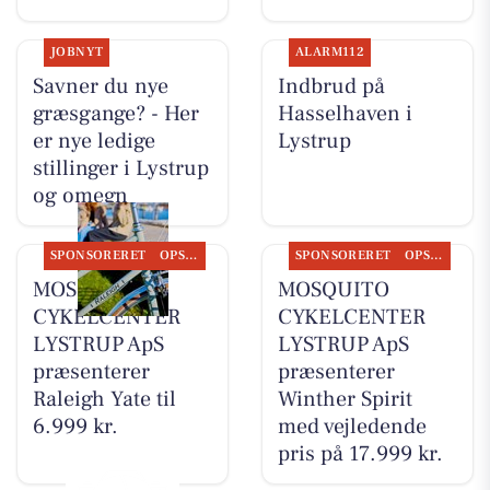
JOBNYT
ALARM112
Savner du nye
Indbrud på
græsgange? - Her
Hasselhaven i
er nye ledige
Lystrup
stillinger i Lystrup
og omegn
SPONSORERET
OPSLAGSTAVLEN
SPONSORERET
OPSLAGSTAVLEN
MOSQUITO
MOSQUITO
CYKELCENTER
CYKELCENTER
LYSTRUP ApS
LYSTRUP ApS
præsenterer
præsenterer
Raleigh Yate til
Winther Spirit
6.999 kr.
med vejledende
pris på 17.999 kr.