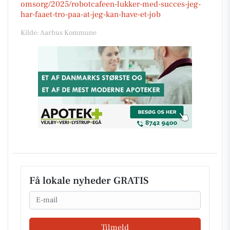
omsorg/2025/robotcafeen-lukker-med-succes-jeg-
har-faaet-tro-paa-at-jeg-kan-have-et-job
Kilde: Aarhus Kommune
Få lokale nyheder GRATIS
Email
Tilmeld