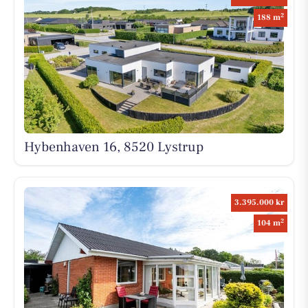
2
188 m
Hybenhaven 16, 8520 Lystrup
3.395.000 kr
2
104 m