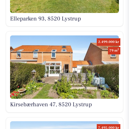
Elleparken 93, 8520 Lystrup
2.499.000 kr
2
79 m
Kirsebærhaven 47, 8520 Lystrup
7.495.000 kr