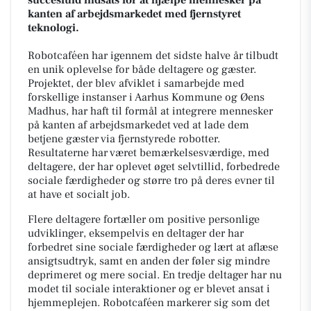
kanten af arbejdsmarkedet med fjernstyret
teknologi.
Robotcaféen har igennem det sidste halve år tilbudt
en unik oplevelse for både deltagere og gæster.
Projektet, der blev afviklet i samarbejde med
forskellige instanser i Aarhus Kommune og Øens
Madhus, har haft til formål at integrere mennesker
på kanten af arbejdsmarkedet ved at lade dem
betjene gæster via fjernstyrede robotter.
Resultaterne har været bemærkelsesværdige, med
deltagere, der har oplevet øget selvtillid, forbedrede
sociale færdigheder og større tro på deres evner til
at have et socialt job.
Flere deltagere fortæller om positive personlige
udviklinger, eksempelvis en deltager der har
forbedret sine sociale færdigheder og lært at aflæse
ansigtsudtryk, samt en anden der føler sig mindre
deprimeret og mere social. En tredje deltager har nu
modet til sociale interaktioner og er blevet ansat i
hjemmeplejen. Robotcaféen markerer sig som det