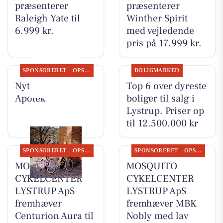
præsenterer
præsenterer
Raleigh Yate til
Winther Spirit
6.999 kr.
med vejledende
pris på 17.999 kr.
SPONSORERET
OPSLAGSTAVLEN
BOLIGMARKED
Nyt fra Lystrup
Top 6 over dyreste
Apotek
boliger til salg i
Lystrup. Priser op
til 12.500.000 kr
SPONSORERET
OPSLAGSTAVLEN
SPONSORERET
OPSLAGSTAVLEN
MOSQUITO
MOSQUITO
CYKELCENTER
CYKELCENTER
LYSTRUP ApS
LYSTRUP ApS
fremhæver
fremhæver MBK
Centurion Aura til
Nobly med lav