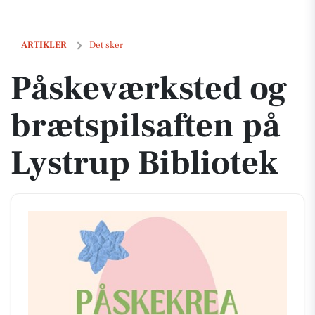
Påskeværksted og brætspilsaften på Lystrup Bibliotek
ARTIKLER
Det sker
Påskeværksted og
brætspilsaften på
Lystrup Bibliotek