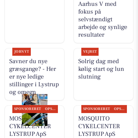
Aarhus V med
fokus på
selvstændigt
arbejde og synlige
resultater
JOBNYT
VEJRET
Savner du nye
Solrig dag med
græsgange? - Her
kølig start og lun
er nye ledige
slutning
stillinger i Lystrup
og omegn
SPONSORERET
OPSLAGSTAVLEN
SPONSORERET
OPSLAGSTAVLEN
MOSQUITO
MOSQUITO
CYKELCENTER
CYKELCENTER
LYSTRUP ApS
LYSTRUP ApS