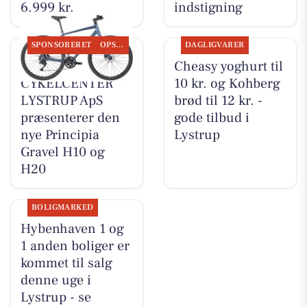
6.999 kr.
indstigning
SPONSORERET
OPSLAGSTAVLEN
DAGLIGVARER
MOSQUITO
Cheasy yoghurt til
CYKELCENTER
10 kr. og Kohberg
LYSTRUP ApS
brød til 12 kr. -
præsenterer den
gode tilbud i
nye Principia
Lystrup
Gravel H10 og
H20
BOLIGMARKED
Hybenhaven 1 og
1 anden boliger er
kommet til salg
denne uge i
Lystrup - se