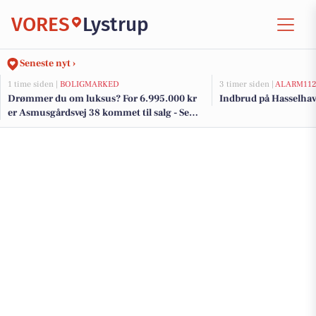
VORES
Lystrup
Seneste nyt ›
1 time siden |
BOLIGMARKED
3 timer siden |
ALARM11
Drømmer du om luksus? For 6.995.000 kr
Indbrud på Hasselhav
er Asmusgårdsvej 38 kommet til salg - Se
den og de dyreste boliger til salg her