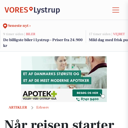
VORES
Lystrup
Seneste nyt ›
9 timer siden |
BILER
17 timer siden |
VEJRET
De billigste biler i Lystrup - Priser fra 24.900
Mild dag med frisk pus
kr
Når rejsen starter med en kop kaffe
ARTIKLER
Erhverv
Når rejsen starter