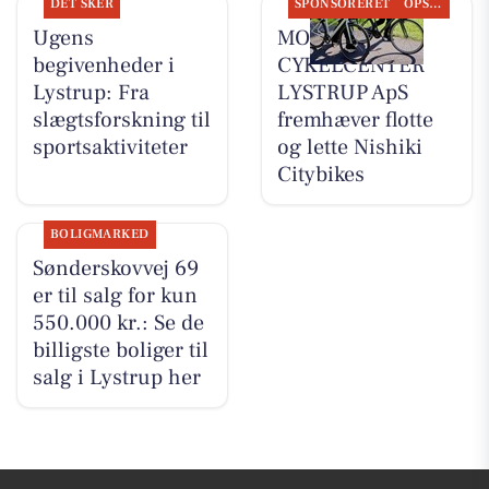
DET SKER
SPONSORERET
OPSLAGSTAVLEN
Ugens
MOSQUITO
begivenheder i
CYKELCENTER
Lystrup: Fra
LYSTRUP ApS
slægtsforskning til
fremhæver flotte
sportsaktiviteter
og lette Nishiki
Citybikes
BOLIGMARKED
Sønderskovvej 69
er til salg for kun
550.000 kr.: Se de
billigste boliger til
salg i Lystrup her