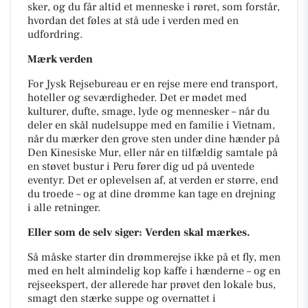
sker, og du får altid et menneske i røret, som forstår,
hvordan det føles at stå ude i verden med en
udfordring.
Mærk verden
For Jysk Rejsebureau er en rejse mere end transport,
hoteller og seværdigheder. Det er mødet med
kulturer, dufte, smage, lyde og mennesker – når du
deler en skål nudelsuppe med en familie i Vietnam,
når du mærker den grove sten under dine hænder på
Den Kinesiske Mur, eller når en tilfældig samtale på
en støvet bustur i Peru fører dig ud på uventede
eventyr. Det er oplevelsen af, at verden er større, end
du troede – og at dine drømme kan tage en drejning
i alle retninger.
Eller som de selv siger: Verden skal mærkes.
Så måske starter din drømmerejse ikke på et fly, men
med en helt almindelig kop kaffe i hænderne – og en
rejseekspert, der allerede har prøvet den lokale bus,
smagt den stærke suppe og overnattet i