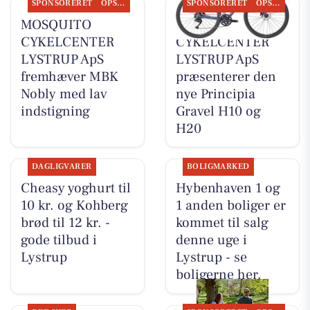
SPONSORERET
OPSLAGSTAVLEN
SPONSORERET
OPSLAGSTAVLEN
MOSQUITO
MOSQUITO
CYKELCENTER
CYKELCENTER
LYSTRUP ApS
LYSTRUP ApS
fremhæver MBK
præsenterer den
Nobly med lav
nye Principia
indstigning
Gravel H10 og
H20
DAGLIGVARER
BOLIGMARKED
Cheasy yoghurt til
Hybenhaven 1 og
10 kr. og Kohberg
1 anden boliger er
brød til 12 kr. -
kommet til salg
gode tilbud i
denne uge i
Lystrup
Lystrup - se
boligerne her.