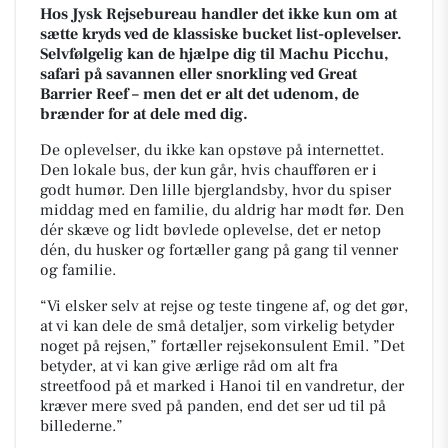
Hos Jysk Rejsebureau handler det ikke kun om at
sætte kryds ved de klassiske bucket list-oplevelser.
Selvfølgelig kan de hjælpe dig til Machu Picchu,
safari på savannen eller snorkling ved Great
Barrier Reef – men det er alt det udenom, de
brænder for at dele med dig.
De oplevelser, du ikke kan opstøve på internettet.
Den lokale bus, der kun går, hvis chaufføren er i
godt humør. Den lille bjerglandsby, hvor du spiser
middag med en familie, du aldrig har mødt før. Den
dér skæve og lidt bøvlede oplevelse, det er netop
dén, du husker og fortæller gang på gang til venner
og familie.
“Vi elsker selv at rejse og teste tingene af, og det gør,
at vi kan dele de små detaljer, som virkelig betyder
noget på rejsen,” fortæller rejsekonsulent Emil. ”Det
betyder, at vi kan give ærlige råd om alt fra
streetfood på et marked i Hanoi til en vandretur, der
kræver mere sved på panden, end det ser ud til på
billederne.”