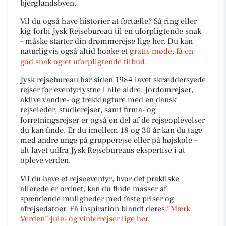
bjerglandsbyen.
Vil du også have historier at fortælle? Så ring eller
kig forbi Jysk Rejsebureau til en uforpligtende snak
– måske starter din drømmerejse lige her. Du kan
naturligvis også altid booke et
gratis møde, få en
god snak og et uforpligtende tilbud.
Jysk rejsebureau har siden 1984 lavet skræddersyede
rejser for eventyrlystne i alle aldre. Jordomrejser,
aktive vandre- og trekkingture med en dansk
rejseleder, studierejser, samt firma- og
forretningsrejser er også en del af de rejseoplevelser
du kan finde. Er du imellem 18 og 30 år kan du tage
med andre unge på grupperejse eller på højskole –
alt lavet udfra Jysk Rejsebureaus ekspertise i at
opleve verden.
Vil du have et rejseeventyr, hvor det praktiske
allerede er ordnet, kan du finde masser af
spændende muligheder med faste priser og
afrejsedatoer. Få inspiration blandt deres
”Mærk
Verden”-jule- og vinterrejser lige her.