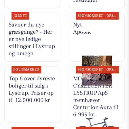
resultater
JOBNYT
SPONSORERET
OPSLAGSTAVLEN
Savner du nye
Nyt fra Lystrup
græsgange? - Her
Apotek
er nye ledige
stillinger i Lystrup
og omegn
BOLIGMARKED
SPONSORERET
OPSLAGSTAVLEN
Top 6 over dyreste
MOSQUITO
boliger til salg i
CYKELCENTER
Lystrup. Priser op
LYSTRUP ApS
til 12.500.000 kr
fremhæver
Centurion Aura til
6.999 kr.