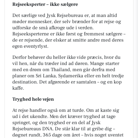
Rejseeksperter – ikke sælgere
Det særlige ved Jysk Rejsebureau er, at man altid
møder mennesker, der selv brænder for at rejse og
udforske de små afkroge ude i verden.
Rejseeksperterne er ikke først og fremmest sælgere –
de er rejsende, der elsker at smitte andre med deres
egen eventyrlyst.
Derfor behøver du heller ikke vide præcis, hvor du
vil hen, når du træder ind ad døren. Mange starter
med en drøm om Thailand, men går derfra med
planer om Sri Lanka, Sydamerika eller en helt tredje
destination. Det afgørende er samtalen – og en kop
kaffe.
Tryghed hele vejen
At rejse handler også om at turde. Om at kaste sig
ud i det ukendte. Men det kræver tryghed at tage
springet, og den tryghed er en del af Jysk
Rejsebureaus DNA. De står klar til at gribe dig –
døgnet rundt, 365 dage om året – hvis noget uventet