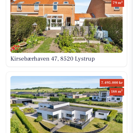
2
79 m
Kirsebærhaven 47, 8520 Lystrup
7.495.000 kr
2
188 m