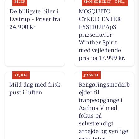
BILER
SPONSORERET
OPSLAGSTAVLEN
De billigste biler i
MOSQUITO
Lystrup - Priser fra
CYKELCENTER
24.900 kr
LYSTRUP ApS
præsenterer
Winther Spirit
med vejledende
pris på 17.999 kr.
VEJRET
JOBNYT
Mild dag med frisk
Rengøringsmedarb
pust i luften
ejder til
trappeopgange i
Aarhus V med
fokus på
selvstændigt
arbejde og synlige