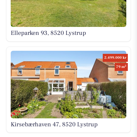
Elleparken 93, 8520 Lystrup
2.499.000 kr
2
79 m
Kirsebærhaven 47, 8520 Lystrup