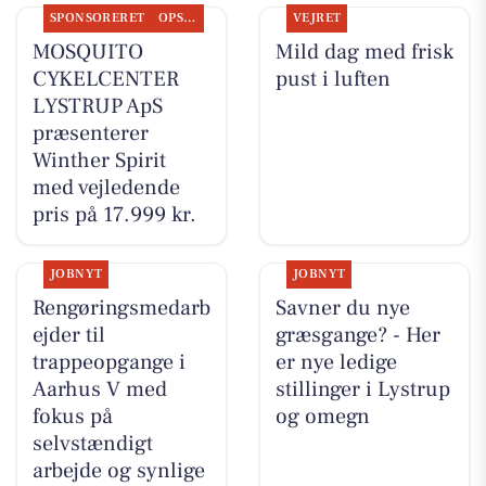
SPONSORERET
OPSLAGSTAVLEN
VEJRET
MOSQUITO
Mild dag med frisk
CYKELCENTER
pust i luften
LYSTRUP ApS
præsenterer
Winther Spirit
med vejledende
pris på 17.999 kr.
JOBNYT
JOBNYT
Rengøringsmedarb
Savner du nye
ejder til
græsgange? - Her
trappeopgange i
er nye ledige
Aarhus V med
stillinger i Lystrup
fokus på
og omegn
selvstændigt
arbejde og synlige