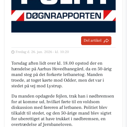
Del artikel
Fredag d. 26. jun. 2026 - kl. 10:20
Torsdag aften lidt over kl. 18.00 opstod der en
hændelse på Aarhus Hovedbanegård, da en 50-årig
mand steg på det forkerte letbanetog. Manden
troede, at toget kørte mod Odder, men det var i
stedet på vej mod Lystrup.
Da manden opdagede fejlen, trak han i nødbremsen
for at komme ud, hvilket førte til en voldsom
diskussion med føreren af letbanen. Politiet blev
tilkaldt til stedet, og den 50-årige mand blev sigtet
for uberettiget at have trukket i nødbremsen, en
overtrædelse af Jernbaneloven.