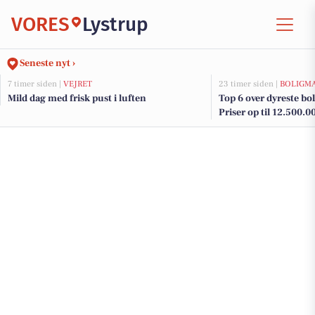
VORES
Lystrup
Seneste nyt ›
7 timer siden |
VEJRET
23 timer siden |
BOLIGM
Mild dag med frisk pust i luften
Top 6 over dyreste boli
Priser op til 12.500.0