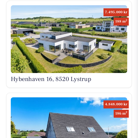
7.495.000 kr
2
188 m
Hybenhaven 16, 8520 Lystrup
4.848.000 kr
2
186 m