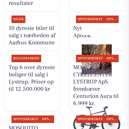
resultater
BILER
SPONSORERET
OPSLAGSTAVLEN
10 dyreste biler til
Nyt fra Lystrup
salg i nærheden af
Apotek
Aarhus Kommune
BOLIGMARKED
SPONSORERET
OPSLAGSTAVLEN
Top 6 over dyreste
MOSQUITO
boliger til salg i
CYKELCENTER
Lystrup. Priser op
LYSTRUP ApS
til 12.500.000 kr
fremhæver
Centurion Aura til
6.999 kr.
SPONSORERET
OPSLAGSTAVLEN
SPONSORERET
OPSLAGSTAVLEN
MOSQUITO
MOSQUITO