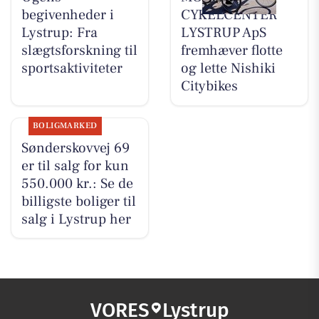
begivenheder i
CYKELCENTER
Lystrup: Fra
LYSTRUP ApS
slægtsforskning til
fremhæver flotte
sportsaktiviteter
og lette Nishiki
Citybikes
BOLIGMARKED
Sønderskovvej 69
er til salg for kun
550.000 kr.: Se de
billigste boliger til
salg i Lystrup her
VORES
Lystrup