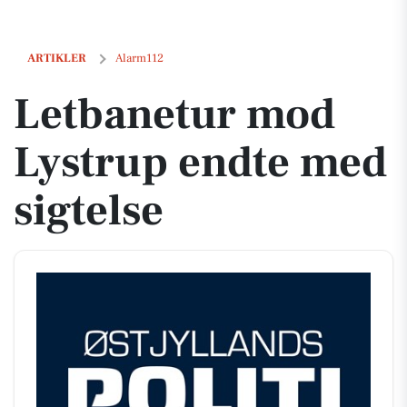
Letbanetur mod Lystrup endte med sigtelse
ARTIKLER
Alarm112
Letbanetur mod
Lystrup endte med
sigtelse