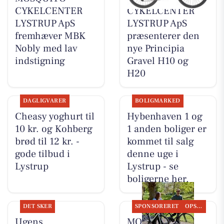
CYKELCENTER
CYKELCENTER
LYSTRUP ApS
LYSTRUP ApS
fremhæver MBK
præsenterer den
Nobly med lav
nye Principia
indstigning
Gravel H10 og
H20
DAGLIGVARER
BOLIGMARKED
Cheasy yoghurt til
Hybenhaven 1 og
10 kr. og Kohberg
1 anden boliger er
brød til 12 kr. -
kommet til salg
gode tilbud i
denne uge i
Lystrup
Lystrup - se
boligerne her.
DET SKER
SPONSORERET
OPSLAGSTAVLEN
Ugens
MOSQUITO