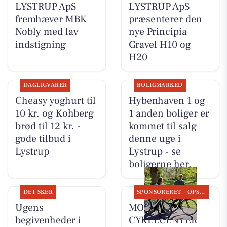
LYSTRUP ApS
LYSTRUP ApS
fremhæver MBK
præsenterer den
Nobly med lav
nye Principia
indstigning
Gravel H10 og
H20
DAGLIGVARER
BOLIGMARKED
Cheasy yoghurt til
Hybenhaven 1 og
10 kr. og Kohberg
1 anden boliger er
brød til 12 kr. -
kommet til salg
gode tilbud i
denne uge i
Lystrup
Lystrup - se
boligerne her.
DET SKER
SPONSORERET
OPSLAGSTAVLEN
Ugens
MOSQUITO
begivenheder i
CYKELCENTER