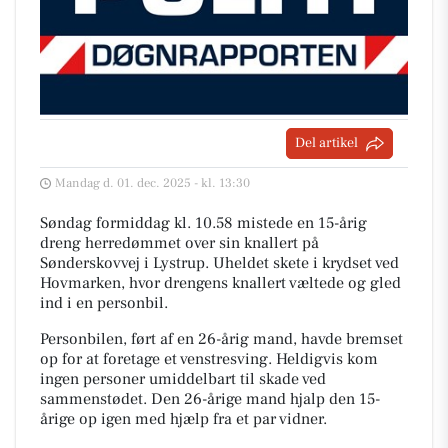
Del artikel
Mandag d. 01. dec. 2025 - kl. 13:30
Søndag formiddag kl. 10.58 mistede en 15-årig
dreng herredømmet over sin knallert på
Sønderskovvej i Lystrup. Uheldet skete i krydset ved
Hovmarken, hvor drengens knallert væltede og gled
ind i en personbil.
Personbilen, ført af en 26-årig mand, havde bremset
op for at foretage et venstresving. Heldigvis kom
ingen personer umiddelbart til skade ved
sammenstødet. Den 26-årige mand hjalp den 15-
årige op igen med hjælp fra et par vidner.