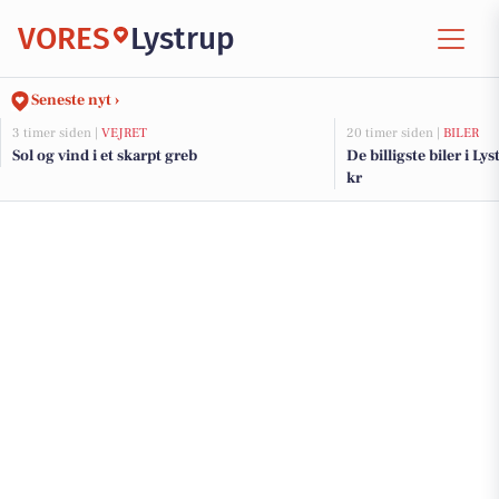
VORES
Lystrup
Seneste nyt ›
3 timer siden |
VEJRET
20 timer siden |
BILER
Sol og vind i et skarpt greb
De billigste biler i Ly
kr