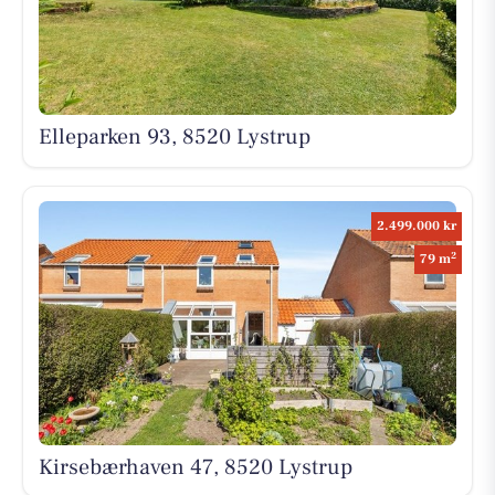
Elleparken 93, 8520 Lystrup
2.499.000 kr
2
79 m
Kirsebærhaven 47, 8520 Lystrup