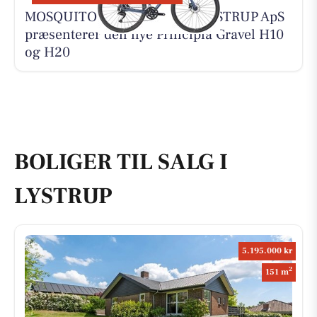
MOSQUITO CYKELCENTER LYSTRUP ApS
præsenterer den nye Principia Gravel H10
og H20
BOLIGER TIL SALG I
LYSTRUP
5.195.000 kr
2
151 m