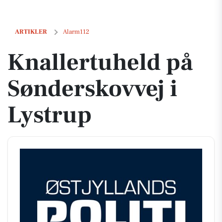
Knallertuheld på Sønderskovvej i Lystrup
ARTIKLER
Alarm112
Knallertuheld på
Sønderskovvej i
Lystrup