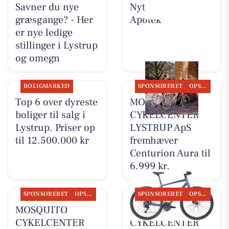
Savner du nye
Nyt fra Lystrup
græsgange? - Her
Apotek
er nye ledige
stillinger i Lystrup
og omegn
BOLIGMARKED
SPONSORERET
OPSLAGSTAVLEN
Top 6 over dyreste
MOSQUITO
boliger til salg i
CYKELCENTER
Lystrup. Priser op
LYSTRUP ApS
til 12.500.000 kr
fremhæver
Centurion Aura til
6.999 kr.
SPONSORERET
OPSLAGSTAVLEN
SPONSORERET
OPSLAGSTAVLEN
MOSQUITO
MOSQUITO
CYKELCENTER
CYKELCENTER