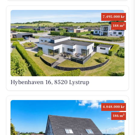
7.495.000 kr
2
188 m
Hybenhaven 16, 8520 Lystrup
4.848.000 kr
2
186 m