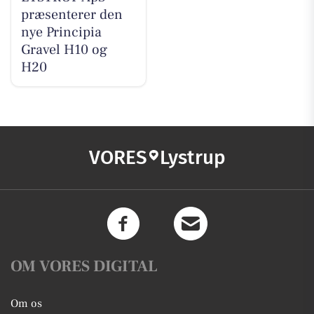
præsenterer den
nye Principia
Gravel H10 og
H20
VORES
Lystrup
OM VORES DIGITAL
Om os