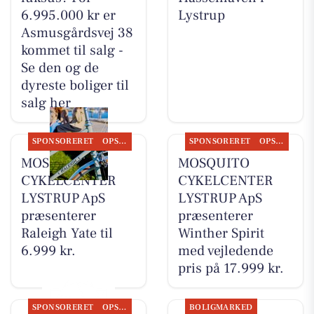
6.995.000 kr er
Lystrup
Asmusgårdsvej 38
kommet til salg -
Se den og de
dyreste boliger til
salg her
SPONSORERET
OPSLAGSTAVLEN
SPONSORERET
OPSLAGSTAVLEN
MOSQUITO
MOSQUITO
CYKELCENTER
CYKELCENTER
LYSTRUP ApS
LYSTRUP ApS
præsenterer
præsenterer
Raleigh Yate til
Winther Spirit
6.999 kr.
med vejledende
pris på 17.999 kr.
SPONSORERET
OPSLAGSTAVLEN
BOLIGMARKED