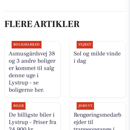
FLERE ARTIKLER
BOLIGMARKED
VEJRET
Asmusgårdsvej 38
Sol og milde vinde
og 3 andre boliger
i dag
er kommet til salg
denne uge i
Lystrup - se
boligerne her.
BILER
JOBNYT
De billigste biler i
Rengøringsmedarb
Lystrup - Priser fra
ejder til
24.900 kr
trappeopgange i