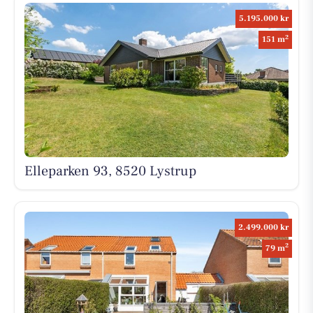
5.195.000 kr
2
151 m
Elleparken 93, 8520 Lystrup
2.499.000 kr
2
79 m