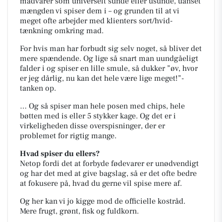
madvarer som universelt sunde eller usunde, uanset
mængden vi spiser dem i – og grunden til at vi
meget ofte arbejder med klienters sort/hvid-
tænkning omkring mad.
For hvis man har forbudt sig selv noget, så bliver det
mere spændende. Og lige så snart man uundgåeligt
falder i og spiser en lille smule, så dukker ”øv, hvor
er jeg dårlig, nu kan det hele være lige meget!”-
tanken op.
… Og så spiser man hele posen med chips, hele
bøtten med is eller 5 stykker kage. Og det er i
virkeligheden disse overspisninger, der er
problemet for rigtig mange.
Hvad spiser du ellers?
Netop fordi det at forbyde fødevarer er unødvendigt
og har det med at give bagslag, så er det ofte bedre
at fokusere på, hvad du gerne vil spise mere af.
Og her kan vi jo kigge mod de officielle kostråd.
Mere frugt, grønt, fisk og fuldkorn.