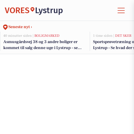
VORES
Lystrup
Seneste nyt ›
40 minutter siden |
BOLIGMARKED
1 time siden |
DET SKER
Asmusgårdsvej 38 og 3 andre boliger er
Sportsprøvetræning og
kommet til salg denne uge i Lystrup - se
Lystrup - Se hvad de
boligerne her.
uge