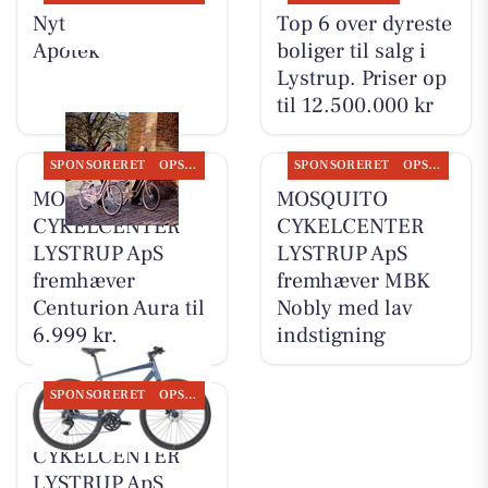
Nyt fra Lystrup
Top 6 over dyreste
Apotek
boliger til salg i
Lystrup. Priser op
til 12.500.000 kr
SPONSORERET
OPSLAGSTAVLEN
SPONSORERET
OPSLAGSTAVLEN
MOSQUITO
MOSQUITO
CYKELCENTER
CYKELCENTER
LYSTRUP ApS
LYSTRUP ApS
fremhæver
fremhæver MBK
Centurion Aura til
Nobly med lav
6.999 kr.
indstigning
SPONSORERET
OPSLAGSTAVLEN
MOSQUITO
CYKELCENTER
LYSTRUP ApS