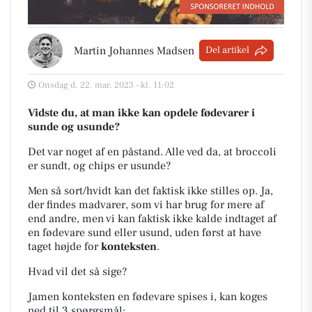
Martin Johannes Madsen
Del artikel
Onsdag d. 22. mar. 2023 - kl. 11:02
Vidste du, at man ikke kan opdele fødevarer i
sunde og usunde?
Det var noget af en påstand. Alle ved da, at broccoli
er sundt, og chips er usunde?
Men så sort/hvidt kan det faktisk ikke stilles op. Ja,
der findes madvarer, som vi har brug for mere af
end andre, men vi kan faktisk ikke kalde indtaget af
en fødevare sund eller usund, uden først at have
taget højde for
konteksten
.
Hvad vil det så sige?
Jamen konteksten en fødevare spises i, kan koges
ned til 3 spørgsmål: