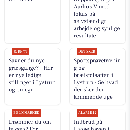
Aarhus V med
fokus på
selvstændigt
arbejde og synlige
resultater
JOBNYT
DET SKER
Savner du nye
Sportsprøvetrænin
græsgange? - Her
g og
er nye ledige
brætspilsaften i
stillinger i Lystrup
Lystrup - Se hvad
og omegn
der sker den
kommende uge
BOLIGMARKED
ALARM112
Drømmer du om
Indbrud på
luksus? For
Hasselhaven i