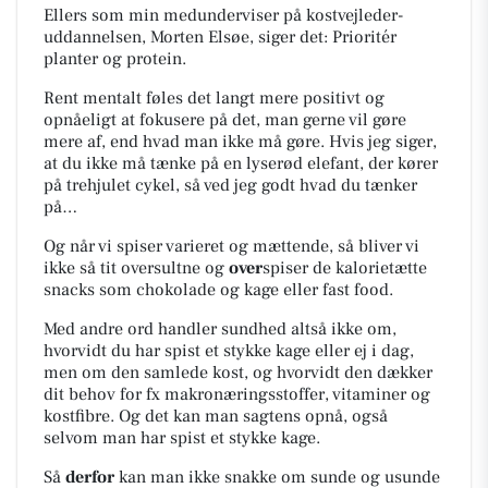
Ellers som min medunderviser på kostvejleder-
uddannelsen, Morten Elsøe, siger det: Prioritér
planter og protein.
Rent mentalt føles det langt mere positivt og
opnåeligt at fokusere på det, man gerne vil gøre
mere af, end hvad man ikke må gøre. Hvis jeg siger,
at du ikke må tænke på en lyserød elefant, der kører
på trehjulet cykel, så ved jeg godt hvad du tænker
på…
Og når vi spiser varieret og mættende, så bliver vi
ikke så tit oversultne og
over
spiser de kalorietætte
snacks som chokolade og kage eller fast food.
Med andre ord handler sundhed altså ikke om,
hvorvidt du har spist et stykke kage eller ej i dag,
men om den samlede kost, og hvorvidt den dækker
dit behov for fx makronæringsstoffer, vitaminer og
kostfibre. Og det kan man sagtens opnå, også
selvom man har spist et stykke kage.
Så
derfor
kan man ikke snakke om sunde og usunde