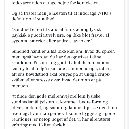
fødevarer uden at tage højde for konteksten.
Og så fristes man jo næsten til at inddrage WHO’s
definition af sundhed:
"Sundhed er en tilstand af fuldstændig fysisk,
psykisk og socialt velvære, og ikke blot fravær af
sygdom, smerter eller andre skavanker."
Sundhed handler altså ikke kun om, hvad du spiser,
men også hvordan du har det og trives i dine
relationer. Et sundt og godt liv indebærer, at man
kan nyde at indgå i sociale sammenhænge, uden at
alt ens bevidsthed skal bruges på at undgå chips-
skålen eller stresse over, hvad der mon er på
menuen.
At finde den gode mellemvej mellem fysiske
sundhedsmål (såsom at komme i bedre form og
blive stærkere), og samtidig kunne tilpasse det til en
hverdag, hvor man gerne vil kunne hygge sig i gode
relationer, er netop noget af det, vi har allerstørst
erfaring med i klientforløb.