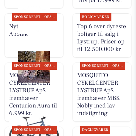
pris på 17.999 kr.
SPONSORERET
OPSLAGSTAVLEN
BOLIGMARKED
Nyt fra Lystrup
Top 6 over dyreste
Apotek
boliger til salg i
Lystrup. Priser op
til 12.500.000 kr
SPONSORERET
OPSLAGSTAVLEN
SPONSORERET
OPSLAGSTAVLEN
MOSQUITO
MOSQUITO
CYKELCENTER
CYKELCENTER
LYSTRUP ApS
LYSTRUP ApS
fremhæver
fremhæver MBK
Centurion Aura til
Nobly med lav
6.999 kr.
indstigning
SPONSORERET
OPSLAGSTAVLEN
DAGLIGVARER