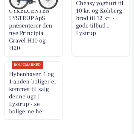
MOSQUITO
Cheasy yoghurt til
CYKELCENTER
10 kr. og Kohberg
LYSTRUP ApS
brød til 12 kr. -
præsenterer den
gode tilbud i
nye Principia
Lystrup
Gravel H10 og
H20
BOLIGMARKED
Hybenhaven 1 og
1 anden boliger er
kommet til salg
denne uge i
Lystrup - se
boligerne her.