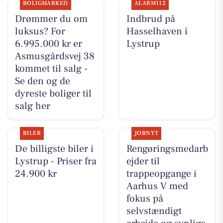
BOLIGMARKED
ALARM112
Drømmer du om
Indbrud på
luksus? For
Hasselhaven i
6.995.000 kr er
Lystrup
Asmusgårdsvej 38
kommet til salg -
Se den og de
dyreste boliger til
salg her
BILER
JOBNYT
De billigste biler i
Rengøringsmedarb
Lystrup - Priser fra
ejder til
24.900 kr
trappeopgange i
Aarhus V med
fokus på
selvstændigt