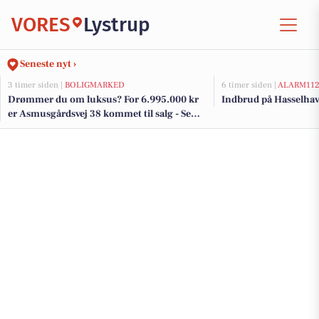
VORES
Lystrup
Seneste nyt ›
3 timer siden |
BOLIGMARKED
6 timer siden |
ALARM11
Drømmer du om luksus? For 6.995.000 kr
Indbrud på Hasselhav
er Asmusgårdsvej 38 kommet til salg - Se
den og de dyreste boliger til salg her