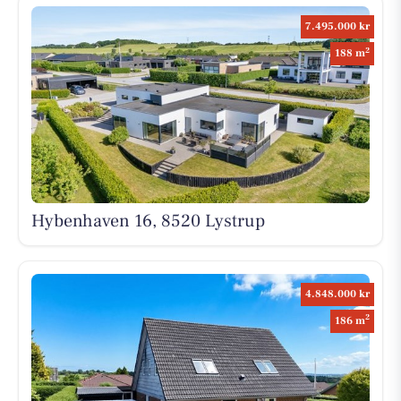
7.495.000 kr
2
188 m
Hybenhaven 16, 8520 Lystrup
4.848.000 kr
2
186 m