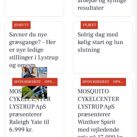
arbejde og synlige
resultater
JOBNYT
VEJRET
Savner du nye
Solrig dag med
græsgange? - Her
kølig start og lun
er nye ledige
slutning
stillinger i Lystrup
og omegn
SPONSORERET
OPSLAGSTAVLEN
SPONSORERET
OPSLAGSTAVLEN
MOSQUITO
MOSQUITO
CYKELCENTER
CYKELCENTER
LYSTRUP ApS
LYSTRUP ApS
præsenterer
præsenterer
Raleigh Yate til
Winther Spirit
6.999 kr.
med vejledende