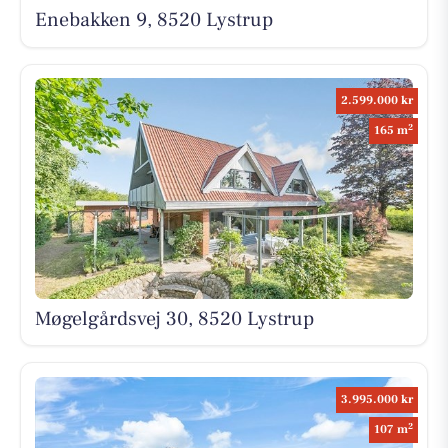
Enebakken 9, 8520 Lystrup
2.599.000 kr
2
165 m
Møgelgårdsvej 30, 8520 Lystrup
3.995.000 kr
2
107 m