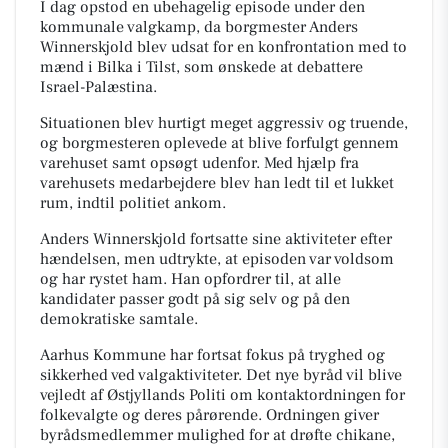
I dag opstod en ubehagelig episode under den
kommunale valgkamp, da borgmester Anders
Winnerskjold blev udsat for en konfrontation med to
mænd i Bilka i Tilst, som ønskede at debattere
Israel-Palæstina.
Situationen blev hurtigt meget aggressiv og truende,
og borgmesteren oplevede at blive forfulgt gennem
varehuset samt opsøgt udenfor. Med hjælp fra
varehusets medarbejdere blev han ledt til et lukket
rum, indtil politiet ankom.
Anders Winnerskjold fortsatte sine aktiviteter efter
hændelsen, men udtrykte, at episoden var voldsom
og har rystet ham. Han opfordrer til, at alle
kandidater passer godt på sig selv og på den
demokratiske samtale.
Aarhus Kommune har fortsat fokus på tryghed og
sikkerhed ved valgaktiviteter. Det nye byråd vil blive
vejledt af Østjyllands Politi om kontaktordningen for
folkevalgte og deres pårørende. Ordningen giver
byrådsmedlemmer mulighed for at drøfte chikane,