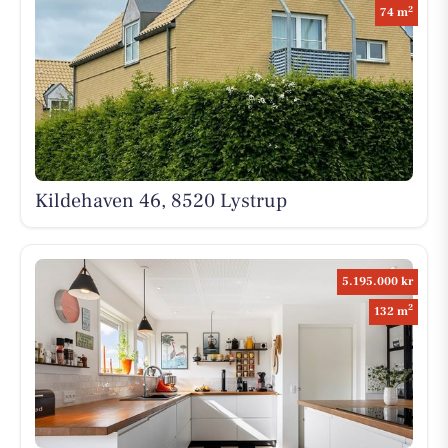
2
74 m
Kildehaven 46, 8520 Lystrup
5.195.000 kr
2
132 m