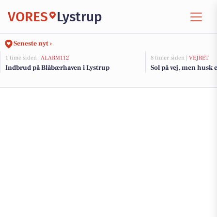
VORES
Lystrup
Seneste nyt ›
1 time siden |
ALARM112
8 timer siden |
VEJRET
Indbrud på Blåbærhaven i Lystrup
Sol på vej, men husk e