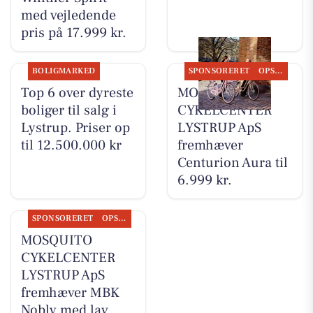
med vejledende
pris på 17.999 kr.
BOLIGMARKED
SPONSORERET
OPSLAGSTAVLEN
Top 6 over dyreste
MOSQUITO
boliger til salg i
CYKELCENTER
Lystrup. Priser op
LYSTRUP ApS
til 12.500.000 kr
fremhæver
Centurion Aura til
6.999 kr.
SPONSORERET
OPSLAGSTAVLEN
MOSQUITO
CYKELCENTER
LYSTRUP ApS
fremhæver MBK
Nobly med lav