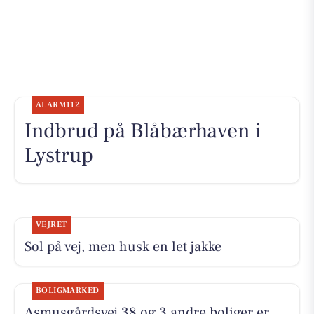
ALARM112
Indbrud på Blåbærhaven i
Lystrup
VEJRET
Sol på vej, men husk en let jakke
BOLIGMARKED
Asmusgårdsvej 38 og 3 andre boliger er