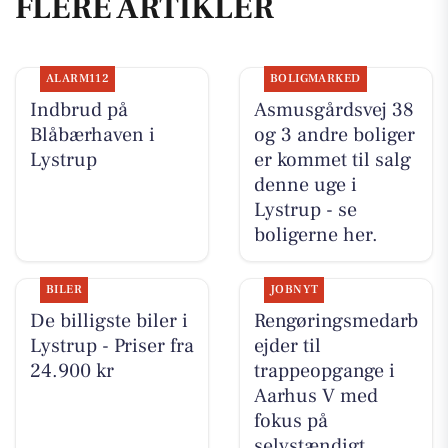
FLERE ARTIKLER
ALARM112
BOLIGMARKED
Indbrud på
Asmusgårdsvej 38
Blåbærhaven i
og 3 andre boliger
Lystrup
er kommet til salg
denne uge i
Lystrup - se
boligerne her.
BILER
JOBNYT
De billigste biler i
Rengøringsmedarb
Lystrup - Priser fra
ejder til
24.900 kr
trappeopgange i
Aarhus V med
fokus på
selvstændigt