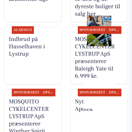
dyreste boliger til
salg her
ALARM112
SPONSORERET
OPSLAGSTAVLEN
Indbrud på
MOSQUITO
Hasselhaven i
CYKELCENTER
Lystrup
LYSTRUP ApS
præsenterer
Raleigh Yate til
6.999 kr.
SPONSORERET
OPSLAGSTAVLEN
SPONSORERET
OPSLAGSTAVLEN
MOSQUITO
Nyt fra Lystrup
CYKELCENTER
Apotek
LYSTRUP ApS
præsenterer
Winther Spirit