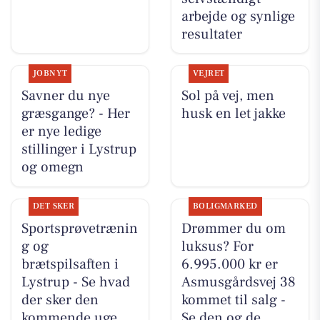
arbejde og synlige
resultater
JOBNYT
VEJRET
Savner du nye
Sol på vej, men
græsgange? - Her
husk en let jakke
er nye ledige
stillinger i Lystrup
og omegn
DET SKER
BOLIGMARKED
Sportsprøvetrænin
Drømmer du om
g og
luksus? For
brætspilsaften i
6.995.000 kr er
Lystrup - Se hvad
Asmusgårdsvej 38
der sker den
kommet til salg -
kommende uge
Se den og de