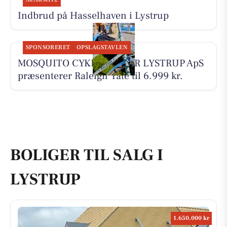
Indbrud på Hasselhaven i Lystrup
SPONSORERET
OPSLAGSTAVLEN
MOSQUITO CYKELCENTER LYSTRUP ApS
præsenterer Raleigh Yate til 6.999 kr.
BOLIGER TIL SALG I
LYSTRUP
1.650.000 kr