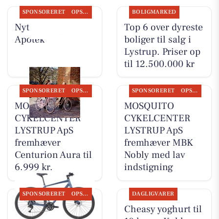
SPONSORERET
OPSLAGSTAVLEN
BOLIGMARKED
Nyt fra Lystrup
Top 6 over dyreste
Apotek
boliger til salg i
Lystrup. Priser op
til 12.500.000 kr
SPONSORERET
OPSLAGSTAVLEN
SPONSORERET
OPSLAGSTAVLEN
MOSQUITO
MOSQUITO
CYKELCENTER
CYKELCENTER
LYSTRUP ApS
LYSTRUP ApS
fremhæver
fremhæver MBK
Centurion Aura til
Nobly med lav
6.999 kr.
indstigning
SPONSORERET
OPSLAGSTAVLEN
DAGLIGVARER
MOSQUITO
Cheasy yoghurt til