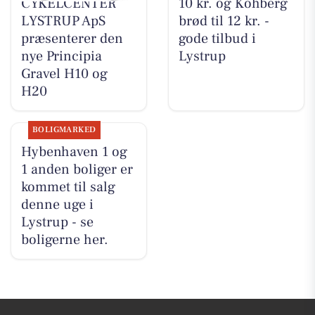
CYKELCENTER
10 kr. og Kohberg
LYSTRUP ApS
brød til 12 kr. -
præsenterer den
gode tilbud i
nye Principia
Lystrup
Gravel H10 og
H20
BOLIGMARKED
Hybenhaven 1 og
1 anden boliger er
kommet til salg
denne uge i
Lystrup - se
boligerne her.