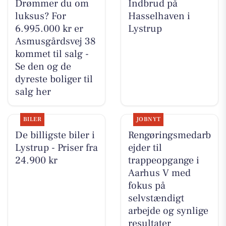
Drømmer du om
Indbrud på
luksus? For
Hasselhaven i
6.995.000 kr er
Lystrup
Asmusgårdsvej 38
kommet til salg -
Se den og de
dyreste boliger til
salg her
BILER
JOBNYT
De billigste biler i
Rengøringsmedarb
Lystrup - Priser fra
ejder til
24.900 kr
trappeopgange i
Aarhus V med
fokus på
selvstændigt
arbejde og synlige
resultater