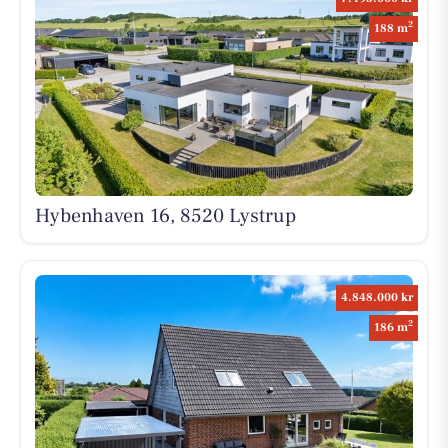
2
188 m
Hybenhaven 16, 8520 Lystrup
4.848.000 kr
2
186 m