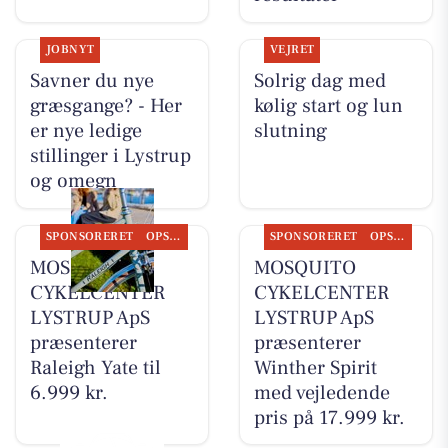
JOBNYT
VEJRET
Savner du nye
Solrig dag med
græsgange? - Her
kølig start og lun
er nye ledige
slutning
stillinger i Lystrup
og omegn
SPONSORERET
OPSLAGSTAVLEN
SPONSORERET
OPSLAGSTAVLEN
MOSQUITO
MOSQUITO
CYKELCENTER
CYKELCENTER
LYSTRUP ApS
LYSTRUP ApS
præsenterer
præsenterer
Raleigh Yate til
Winther Spirit
6.999 kr.
med vejledende
pris på 17.999 kr.