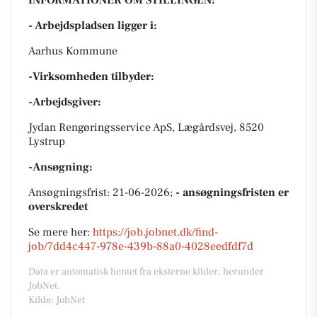
INFORMATIONER OM STILLINGEN:
- Arbejdspladsen ligger i:
Aarhus Kommune
-Virksomheden tilbyder:
-Arbejdsgiver:
Jydan Rengøringsservice ApS, Lægårdsvej, 8520
Lystrup
-Ansøgning:
Ansøgningsfrist: 21-06-2026;
- ansøgningsfristen er
overskredet
Se mere her:
https://job.jobnet.dk/find-
job/7dd4c447-978e-439b-88a0-4028eedfdf7d
Data er automatisk hentet fra eksterne kilder, herunder
JobNet.
Kilde: JobNet