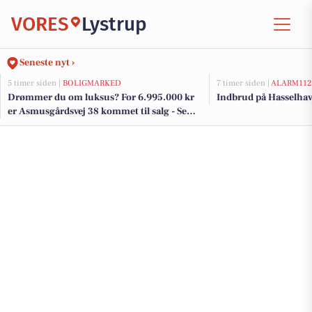
VORES
Lystrup
Seneste nyt ›
5 timer siden |
BOLIGMARKED
7 timer siden |
ALARM112
Drømmer du om luksus? For 6.995.000 kr
Indbrud på Hasselhav
er Asmusgårdsvej 38 kommet til salg - Se
den og de dyreste boliger til salg her