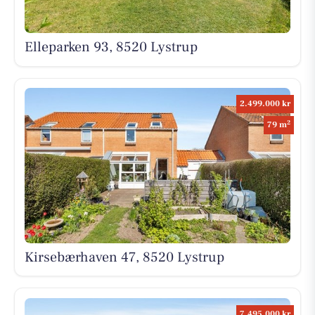
Elleparken 93, 8520 Lystrup
2.499.000 kr
2
79 m
Kirsebærhaven 47, 8520 Lystrup
7.495.000 kr